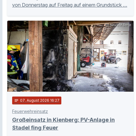
von Donnerstag auf Freitag auf einem Grundstück …
112 News/M.Benje
notes
07
. August 2026 16:27
Feuerwehreinsatz
Großeinsatz in Kienberg: PV-Anlage in
Stadel fing Feuer