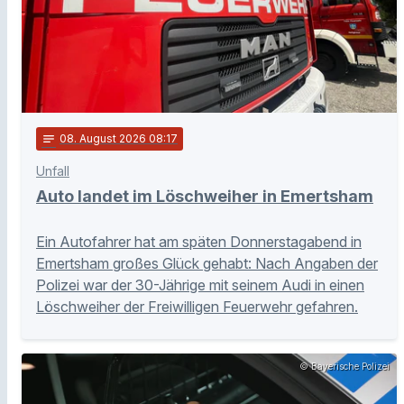
notes
08
. August 2026 08:17
Unfall
Auto landet im Löschweiher in Emertsham
Ein Autofahrer hat am späten Donnerstagabend in
Emertsham großes Glück gehabt: Nach Angaben der
Polizei war der 30-Jährige mit seinem Audi in einen
Löschweiher der Freiwilligen Feuerwehr gefahren.
© Bayerische Polizei