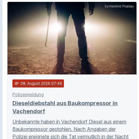
Symbolbild Pixabay
notes
08
. August 2026 07:46
Polizeimeldung
Dieseldiebstahl aus Baukompressor in
Vachendorf
Unbekannte haben in Vachendorf Diesel aus einem
Baukompressor gestohlen. Nach Angaben der
Polizei ereignete sich die Tat vermutlich in der Nacht