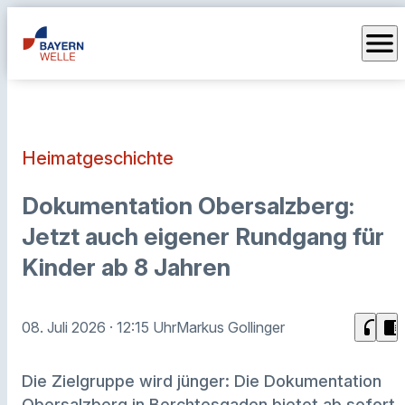
menu
Heimatgeschichte
Dokumentation Obersalzberg:
Jetzt auch eigener Rundgang für
Kinder ab 8 Jahren
headphones
chrome_reader_mode
08. Juli 2026
· 12:15 Uhr
Markus Gollinger
Die Zielgruppe wird jünger: Die Dokumentation
Obersalzberg in Berchtesgaden bietet ab sofort