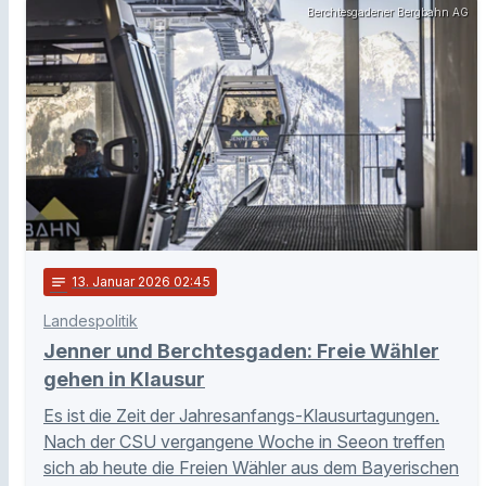
Berchtesgadener Bergbahn AG
notes
13
. Januar 2026 02:45
Landespolitik
Jenner und Berchtesgaden: Freie Wähler
gehen in Klausur
Es ist die Zeit der Jahresanfangs-Klausurtagungen.
Nach der CSU vergangene Woche in Seeon treffen
sich ab heute die Freien Wähler aus dem Bayerischen