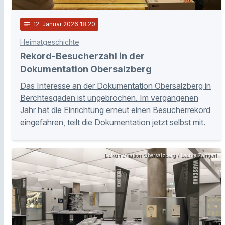
notes
12
. Januar 2026 18:20
Heimatgeschichte
Rekord-Besucherzahl in der
Dokumentation Obersalzberg
Das Interesse an der Dokumentation Obersalzberg in
Berchtesgaden ist ungebrochen. Im vergangenen
Jahr hat die Einrichtung erneut einen Besucherrekord
eingefahren, teilt die Dokumentation jetzt selbst mit.
Dokumentation Obersalzberg / Leonie Zangerl