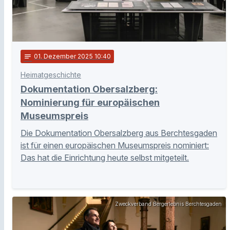
notes
01
. Dezember 2025 10:40
Heimatgeschichte
Dokumentation Obersalzberg:
Nominierung für europäischen
Museumspreis
Die Dokumentation Obersalzberg aus Berchtesgaden
ist für einen europäischen Museumspreis nominiert:
Das hat die Einrichtung heute selbst mitgeteilt.
Zweckverband Bergerlebnis Berchtesgaden