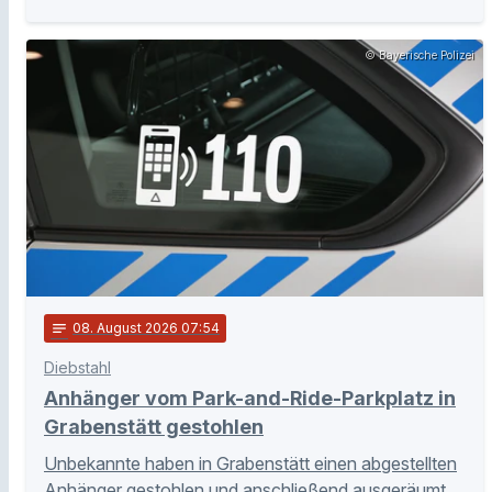
© Bayerische Polizei
notes
08
. August 2026 07:54
Diebstahl
Anhänger vom Park-and-Ride-Parkplatz in
Grabenstätt gestohlen
Unbekannte haben in Grabenstätt einen abgestellten
Anhänger gestohlen und anschließend ausgeräumt.