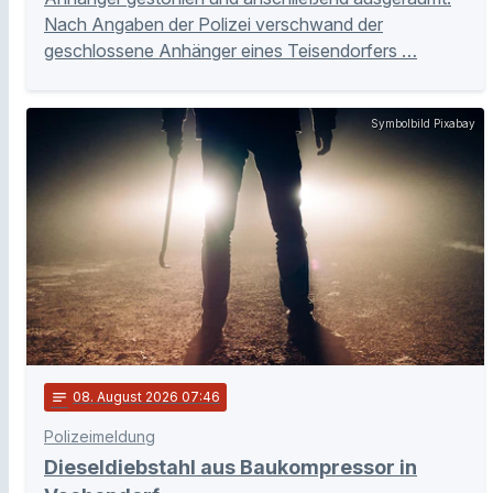
Nach Angaben der Polizei verschwand der
geschlossene Anhänger eines Teisendorfers …
Symbolbild Pixabay
notes
08
. August 2026 07:46
Polizeimeldung
Dieseldiebstahl aus Baukompressor in