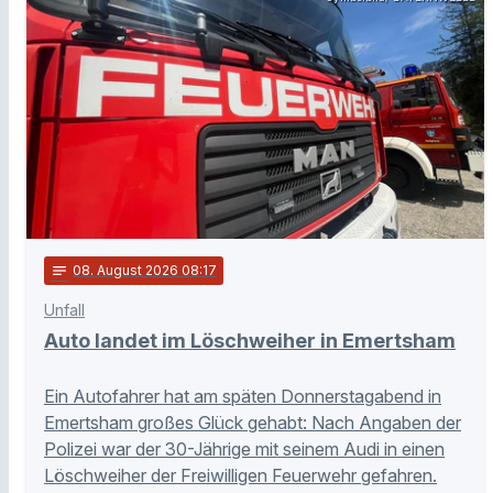
notes
08
. August 2026 08:17
Unfall
Auto landet im Löschweiher in Emertsham
Ein Autofahrer hat am späten Donnerstagabend in
Emertsham großes Glück gehabt: Nach Angaben der
Polizei war der 30-Jährige mit seinem Audi in einen
Löschweiher der Freiwilligen Feuerwehr gefahren.