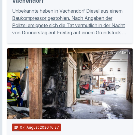
Vachendorf
Unbekannte haben in Vachendorf Diesel aus einem
Baukompressor gestohlen. Nach Angaben der
Polizei ereignete sich die Tat vermutlich in der Nacht
von Donnerstag auf Freitag auf einem Grundstück …
112 News/M.Benje
notes
07
. August 2026 16:27