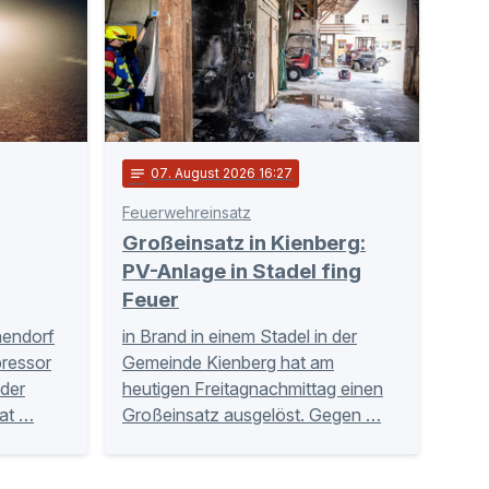
notes
07
. August 2026 16:27
Feuerwehreinsatz
Großeinsatz in Kienberg:
PV-Anlage in Stadel fing
Feuer
hendorf
in Brand in einem Stadel in der
ressor
Gemeinde Kienberg hat am
der
heutigen Freitagnachmittag einen
Tat …
Großeinsatz ausgelöst. Gegen …