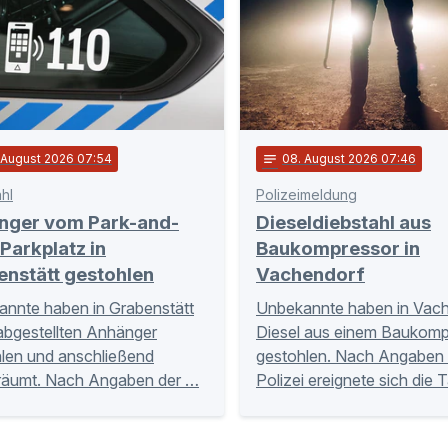
. August 2026 07:54
notes
08
. August 2026 07:46
hl
Polizeimeldung
nger vom Park-and-
Dieseldiebstahl aus
Parkplatz in
Baukompressor in
enstätt gestohlen
Vachendorf
nnte haben in Grabenstätt
Unbekannte haben in Vac
abgestellten Anhänger
Diesel aus einem Baukomp
len und anschließend
gestohlen. Nach Angaben 
räumt. Nach Angaben der …
Polizei ereignete sich die 