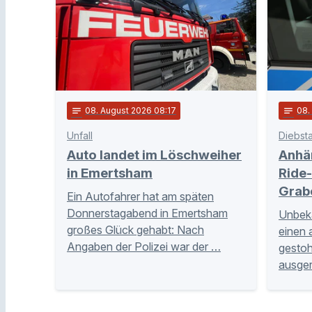
notes
08
. August 2026 08:17
notes
08
Unfall
Diebsta
Auto landet im Löschweiher
Anhä
in Emertsham
Ride-
Grab
Ein Autofahrer hat am späten
Donnerstagabend in Emertsham
Unbeka
großes Glück gehabt: Nach
einen 
Angaben der Polizei war der …
gestoh
ausge