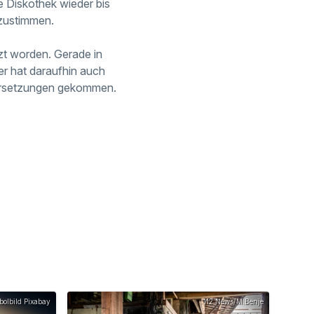
 Diskothek wieder bis
 zustimmen.
zt worden. Gerade in
r hat daraufhin auch
ndersetzungen gekommen.
olbild Pixabay
112 News/M.Benje