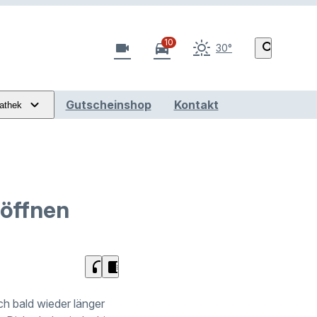
10
videocam
directions_car
search
30°
Gutscheinshop
Kontakt
athek
 öffnen
headphones
chrome_reader_mode
ch bald wieder länger