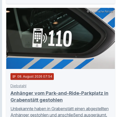
© Bayerische Polizei
notes
08
. August 2026 07:54
Diebstahl
Anhänger vom Park-and-Ride-Parkplatz in
Grabenstätt gestohlen
Unbekannte haben in Grabenstätt einen abgestellten
Anhänger gestohlen und anschließend ausgeräumt.