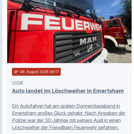
notes
08
. August 2026 08:17
Unfall
Auto landet im Löschweiher in Emertsham
Ein Autofahrer hat am späten Donnerstagabend in
Emertsham großes Glück gehabt: Nach Angaben der
Polizei war der 30-Jährige mit seinem Audi in einen
Löschweiher der Freiwilligen Feuerwehr gefahren.