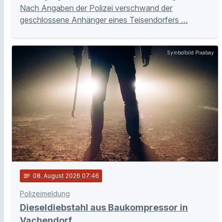
Nach Angaben der Polizei verschwand der
geschlossene Anhänger eines Teisendorfers …
Symbolbild Pixabay
notes
08
. August 2026 07:46
Polizeimeldung
Dieseldiebstahl aus Baukompressor in
Vachendorf