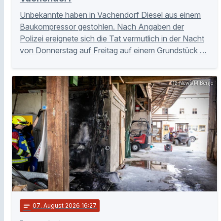
Unbekannte haben in Vachendorf Diesel aus einem
Baukompressor gestohlen. Nach Angaben der
Polizei ereignete sich die Tat vermutlich in der Nacht
von Donnerstag auf Freitag auf einem Grundstück …
112 News/M.Benje
notes
07
. August 2026 16:27