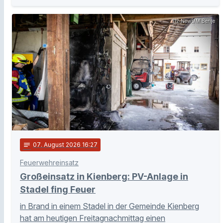
112 News/M.Benje
notes
07
. August 2026 16:27
Feuerwehreinsatz
Großeinsatz in Kienberg: PV-Anlage in
Stadel fing Feuer
in Brand in einem Stadel in der Gemeinde Kienberg
hat am heutigen Freitagnachmittag einen