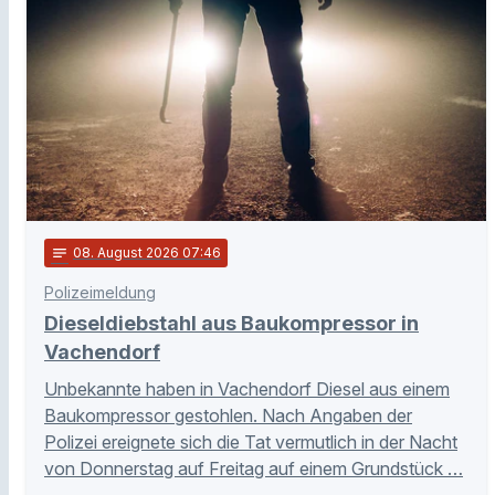
notes
08
. August 2026 07:46
Polizeimeldung
Dieseldiebstahl aus Baukompressor in
Vachendorf
Unbekannte haben in Vachendorf Diesel aus einem
Baukompressor gestohlen. Nach Angaben der
Polizei ereignete sich die Tat vermutlich in der Nacht
von Donnerstag auf Freitag auf einem Grundstück …