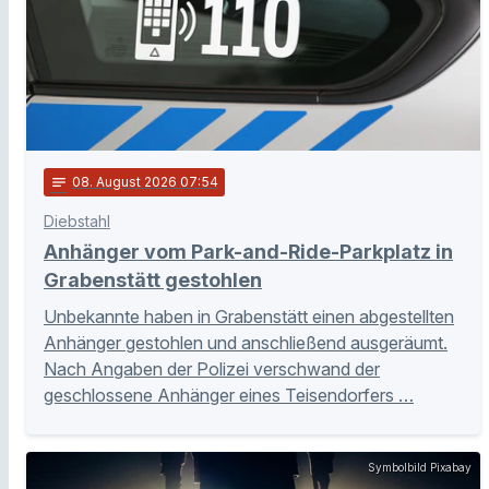
notes
08
. August 2026 07:54
Diebstahl
Anhänger vom Park-and-Ride-Parkplatz in
Grabenstätt gestohlen
Unbekannte haben in Grabenstätt einen abgestellten
Anhänger gestohlen und anschließend ausgeräumt.
Nach Angaben der Polizei verschwand der
geschlossene Anhänger eines Teisendorfers …
Symbolbild Pixabay