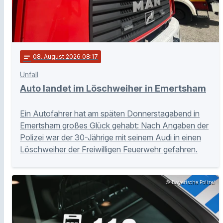
notes
08
. August 2026 08:17
Unfall
Auto landet im Löschweiher in Emertsham
Ein Autofahrer hat am späten Donnerstagabend in
Emertsham großes Glück gehabt: Nach Angaben der
Polizei war der 30-Jährige mit seinem Audi in einen
Löschweiher der Freiwilligen Feuerwehr gefahren.
© Bayerische Polizei