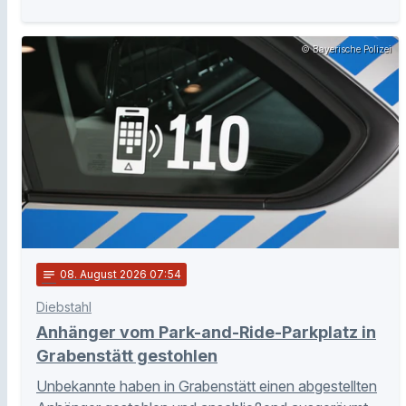
© Bayerische Polizei
notes
08
. August 2026 07:54
Diebstahl
Anhänger vom Park-and-Ride-Parkplatz in
Grabenstätt gestohlen
Unbekannte haben in Grabenstätt einen abgestellten