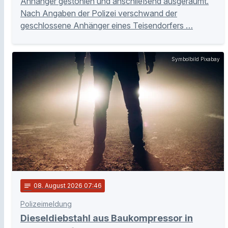
Anhänger gestohlen und anschließend ausgeräumt.
Nach Angaben der Polizei verschwand der
geschlossene Anhänger eines Teisendorfers …
Symbolbild Pixabay
notes
08
. August 2026 07:46
Polizeimeldung
Dieseldiebstahl aus Baukompressor in