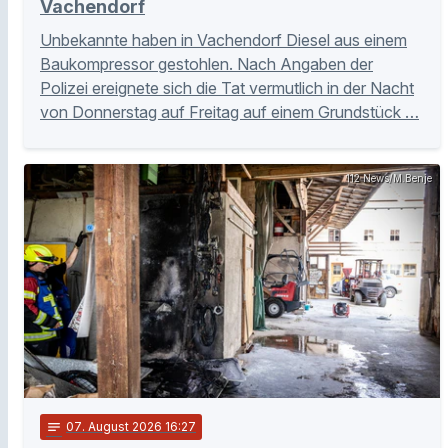
Vachendorf
Unbekannte haben in Vachendorf Diesel aus einem
Baukompressor gestohlen. Nach Angaben der
Polizei ereignete sich die Tat vermutlich in der Nacht
von Donnerstag auf Freitag auf einem Grundstück …
112 News/M.Benje
notes
07
. August 2026 16:27