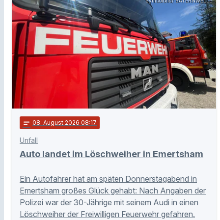
Symbolbild/ BAYERNWELLE
notes
08
. August 2026 08:17
Unfall
Auto landet im Löschweiher in Emertsham
Ein Autofahrer hat am späten Donnerstagabend in
Emertsham großes Glück gehabt: Nach Angaben der
Polizei war der 30-Jährige mit seinem Audi in einen
Löschweiher der Freiwilligen Feuerwehr gefahren.