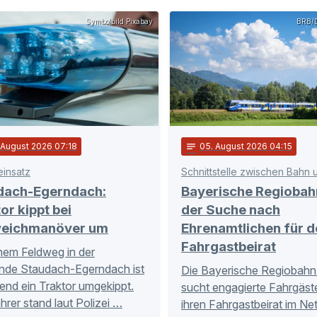
Symbolbild Pixabay
BRB/D
. August 2026 07:18
notes
05
. August 2026 04:15
einsatz
dach-Egerndach:
Bayerische Regiobah
or kippt bei
der Suche nach
eichmanöver um
Ehrenamtlichen für d
Fahrgastbeirat
nem Feldweg in der
nde Staudach-Egerndach ist
Die Bayerische Regiobahn
nd ein Traktor umgekippt.
sucht engagierte Fahrgäste
hrer stand laut Polizei …
ihren Fahrgastbeirat im Ne