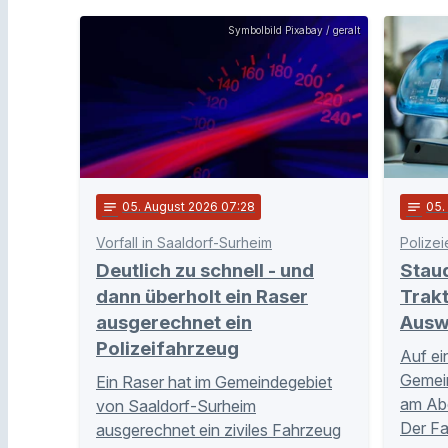
Symbolbild Pixabay / geralt
notes
05
. August 2026 07:28
notes
05
Vorfall in Saaldorf-Surheim
Polizei
Deutlich zu schnell - und
Stau
dann überholt ein Raser
Trakt
ausgerechnet ein
Ausw
Polizeifahrzeug
Auf ei
Gemei
Ein Raser hat im Gemeindegebiet
am Abe
von Saaldorf-Surheim
Der Fa
ausgerechnet ein ziviles Fahrzeug