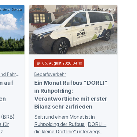
ietmar Denger
Gemeinde Ruhpolding
notes
05
. August 2026 04:10
Schnittstelle zwischen Bahn und Fahrgästen
Bedarfsverkehr
n auf
Ein Monat Rufbus "DORLI"
in Ruhpolding:
en
Verantwortliche mit erster
Bilanz sehr zufrieden
 (BRB)
Seit rund einem Monat ist in
 für
Ruhpolding der Rufbus „DORLI –
tz
die kleine Dorflinie“ unterwegs.