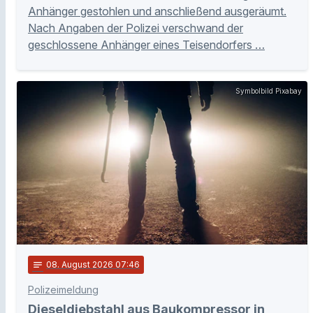
Anhänger gestohlen und anschließend ausgeräumt.
Nach Angaben der Polizei verschwand der
geschlossene Anhänger eines Teisendorfers …
Symbolbild Pixabay
notes
08
. August 2026 07:46
Polizeimeldung
Dieseldiebstahl aus Baukompressor in