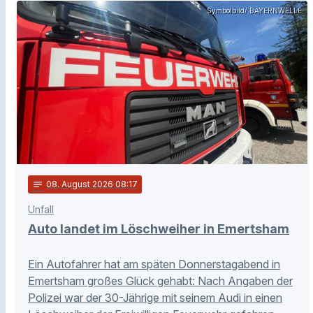
Symbolbild/ BAYERNWELLE
notes
08
. August 2026 08:17
Unfall
Auto landet im Löschweiher in Emertsham
Ein Autofahrer hat am späten Donnerstagabend in
Emertsham großes Glück gehabt: Nach Angaben der
Polizei war der 30-Jährige mit seinem Audi in einen