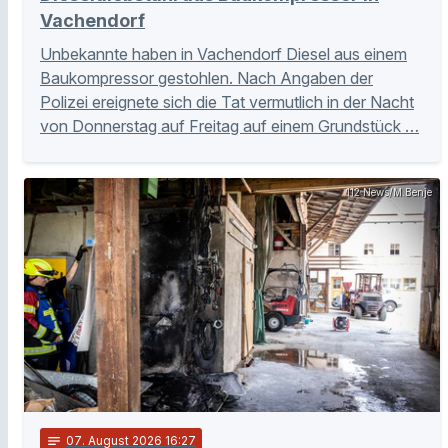
Vachendorf
Unbekannte haben in Vachendorf Diesel aus einem
Baukompressor gestohlen. Nach Angaben der
Polizei ereignete sich die Tat vermutlich in der Nacht
von Donnerstag auf Freitag auf einem Grundstück …
112 News/M.Benje
notes
07
. August 2026 16:27