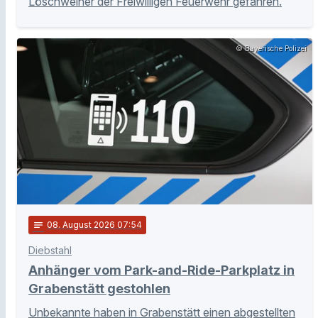
Löschweiher der Freiwilligen Feuerwehr gefahren.
© Bayerische Polizei
notes
08
. August 2026 07:54
Diebstahl
Anhänger vom Park-and-Ride-Parkplatz in
Grabenstätt gestohlen
Unbekannte haben in Grabenstätt einen abgestellten