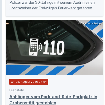
Polizei war der 30-Jährige mit seinem Audi in einen
Löschweiher der Freiwilligen Feuerwehr gefahren.
© Bayerische Polizei
notes
08
. August 2026 07:54
Diebstahl
Anhänger vom Park-and-Ride-Parkplatz in
Grabenstätt gestohlen