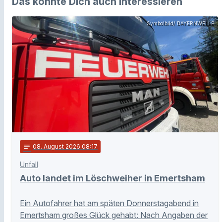
Das könnte Dich auch interessieren
Symbolbild/ BAYERNWELLE
notes
08
. August 2026 08:17
Unfall
Auto landet im Löschweiher in Emertsham
Ein Autofahrer hat am späten Donnerstagabend in
Emertsham großes Glück gehabt: Nach Angaben der