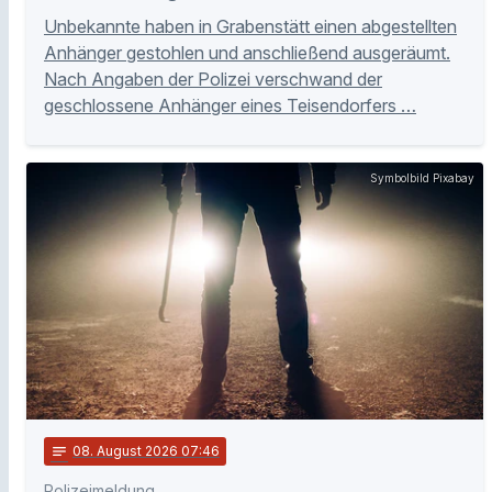
Unbekannte haben in Grabenstätt einen abgestellten
Anhänger gestohlen und anschließend ausgeräumt.
Nach Angaben der Polizei verschwand der
geschlossene Anhänger eines Teisendorfers …
Symbolbild Pixabay
notes
08
. August 2026 07:46
Polizeimeldung