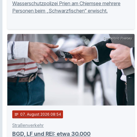
Wasserschutzpolizei Prien am Chiemsee mehrere
Personen beim „Schwarzfischen“ erwischt.
Symbolbild Pixabay
notes
07
. August 2026 08:54
Straßenverkehr
BGD, LF und REI: etwa 30.000