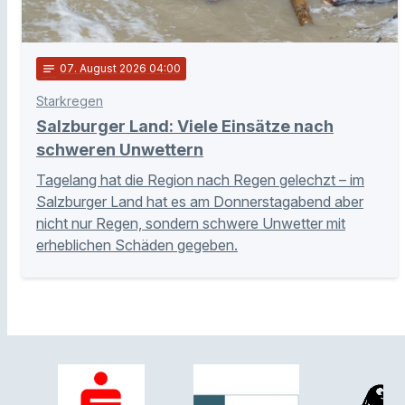
notes
07
. August 2026 04:00
Starkregen
Salzburger Land: Viele Einsätze nach
schweren Unwettern
Tagelang hat die Region nach Regen gelechzt – im
Salzburger Land hat es am Donnerstagabend aber
nicht nur Regen, sondern schwere Unwetter mit
erheblichen Schäden gegeben.