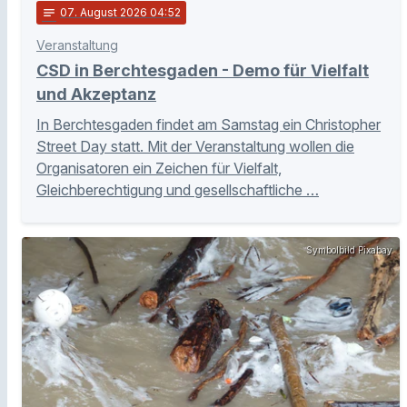
notes
07
. August 2026 04:52
Veranstaltung
CSD in Berchtesgaden - Demo für Vielfalt
und Akzeptanz
In Berchtesgaden findet am Samstag ein Christopher
Street Day statt. Mit der Veranstaltung wollen die
Organisatoren ein Zeichen für Vielfalt,
Gleichberechtigung und gesellschaftliche …
Symbolbild Pixabay