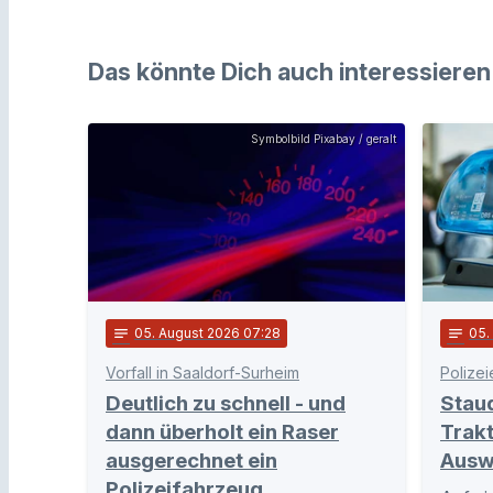
Das könnte Dich auch interessieren
Symbolbild Pixabay / geralt
notes
05
. August 2026 07:28
notes
05
Vorfall in Saaldorf-Surheim
Polizei
Deutlich zu schnell - und
Stau
dann überholt ein Raser
Trakt
ausgerechnet ein
Ausw
Polizeifahrzeug