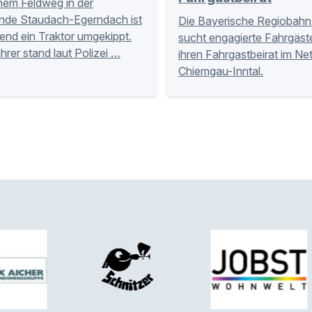
nem Feldweg in der
nde Staudach-Egerndach ist
Die Bayerische Regiobahn
nd ein Traktor umgekippt.
sucht engagierte Fahrgäste
hrer stand laut Polizei …
ihren Fahrgastbeirat im Ne
Chiemgau-Inntal.