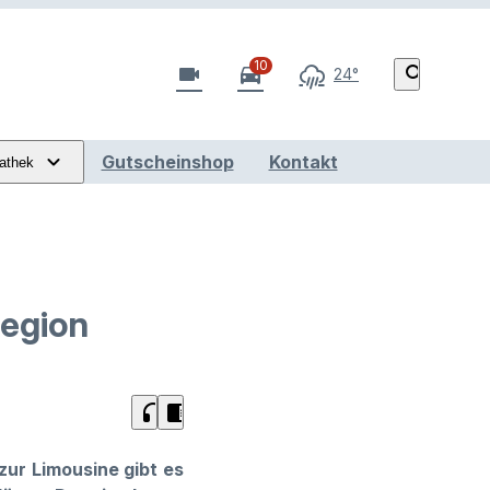
10
videocam
directions_car
search
24°
Gutscheinshop
Kontakt
athek
Region
headphones
chrome_reader_mode
zur Limousine gibt es