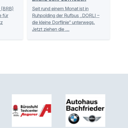
 (BRB)
Seit rund einem Monat ist in
 für
Ruhpolding der Rufbus „DORLI –
tz
die kleine Dorflinie“ unterwegs.
Jetzt ziehen die …