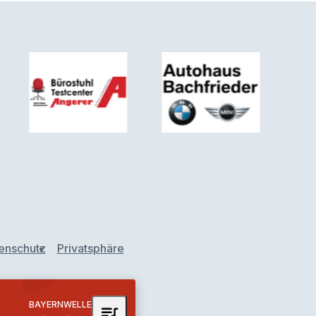
enschutz
Privatsphäre
BAYERNWELLE
queue_music