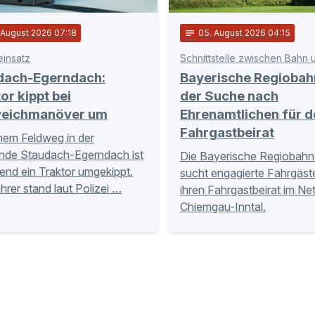
. August 2026 07:18
notes
05
. August 2026 04:15
einsatz
dach-Egerndach:
Bayerische Regiobah
or kippt bei
der Suche nach
eichmanöver um
Ehrenamtlichen für d
Fahrgastbeirat
nem Feldweg in der
nde Staudach-Egerndach ist
Die Bayerische Regiobahn
nd ein Traktor umgekippt.
sucht engagierte Fahrgäste
hrer stand laut Polizei …
ihren Fahrgastbeirat im Ne
Chiemgau-Inntal.