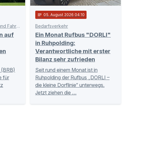
notes
05
. August 2026 04:10
Schnittstelle zwischen Bahn und Fahrgästen
Bedarfsverkehr
n auf
Ein Monat Rufbus "DORLI"
in Ruhpolding:
en
Verantwortliche mit erster
Bilanz sehr zufrieden
 (BRB)
Seit rund einem Monat ist in
 für
Ruhpolding der Rufbus „DORLI –
tz
die kleine Dorflinie“ unterwegs.
Jetzt ziehen die …