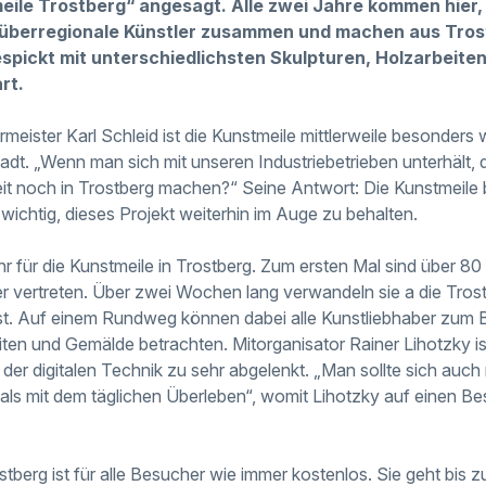
eile Trostberg“ angesagt. Alle zwei Jahre kommen hier
h überregionale Künstler zusammen und machen aus Tros
espickt mit unterschiedlichsten Skulpturen, Holzarbeiten
art.
meister Karl Schleid ist die Kunstmeile mittlerweile besonders w
dt. „Wenn man sich mit unseren Industriebetrieben unterhält, 
t noch in Trostberg machen?“ Seine Antwort: Die Kunstmeile 
wichtig, dieses Projekt weiterhin im Auge zu behalten.
hr für die Kunstmeile in Trostberg. Zum ersten Mal sind über 80
r vertreten. Über zwei Wochen lang verwandeln sie a die Trostb
st. Auf einem Rundweg können dabei alle Kunstliebhaber zum 
iten und Gemälde betrachten. Mitorganisator Rainer Lihotzky i
 der digitalen Technik zu sehr abgelenkt. „Man sollte sich auc
als mit dem täglichen Überleben“, womit Lihotzky auf einen Be
stberg ist für alle Besucher wie immer kostenlos. Sie geht bis zu