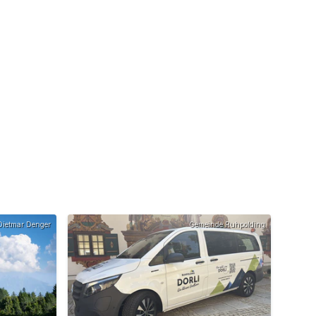
ietmar Denger
Gemeinde Ruhpolding