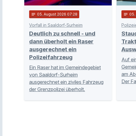
notes
05
. August 2026 07:28
notes
05
Vorfall in Saaldorf-Surheim
Polizei
Deutlich zu schnell - und
Stau
dann überholt ein Raser
Trakt
ausgerechnet ein
Ausw
Polizeifahrzeug
Auf ei
Gemei
Ein Raser hat im Gemeindegebiet
am Abe
von Saaldorf-Surheim
Der Fa
ausgerechnet ein ziviles Fahrzeug
der Grenzpolizei überholt.