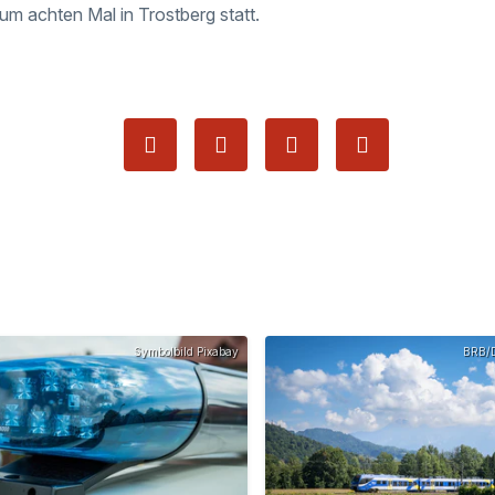
um achten Mal in Trostberg statt.
Symbolbild Pixabay
BRB/D