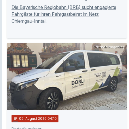
Die Bayerische Regiobahn (BRB) sucht engagierte
Fahrgäste für ihren Fahrgastbeirat im Netz
Chiemgau-Inntal.
Gemeinde Ruhpolding
notes
05
. August 2026 04:10
Bedarfsverkehr