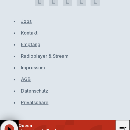
Jobs
Kontakt
Empfang
Radioplayer & Stream
Impressum
AGB
Datenschutz
Privatsphäre
Queen
queue_music
play_arrow