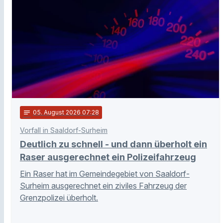
notes
05
. August 2026 07:28
Vorfall in Saaldorf-Surheim
Deutlich zu schnell - und dann überholt ein
Raser ausgerechnet ein Polizeifahrzeug
Ein Raser hat im Gemeindegebiet von Saaldorf-
Surheim ausgerechnet ein ziviles Fahrzeug der
Grenzpolizei überholt.