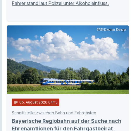
Fahrer stand laut Polizei unter Alkoholeinfluss.
BRB/Dietmar Denger
notes
05
. August 2026 04:15
Schnittstelle zwischen Bahn und Fahrgästen
Bayerische Regiobahn auf der Suche nach
Ehrenamtlichen für den Fahrgastbeirat