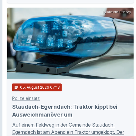
Symbolbild Pixabay
notes
05
. August 2026 07:18
Polizeieinsatz
Staudach-Egerndach: Traktor kippt bei
Ausweichmanöver um
Auf einem Feldweg in der Gemeinde Staudach-
Egerndach ist am Abend ein Traktor umgekippt. Der