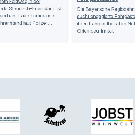
nem Feldweg in der
nde Staudach-Egerndach ist
Die Bayerische Regiobahn
nd ein Traktor umgekippt.
sucht engagierte Fahrgäste
hrer stand laut Polizei …
ihren Fahrgastbeirat im Ne
Chiemgau-Inntal.