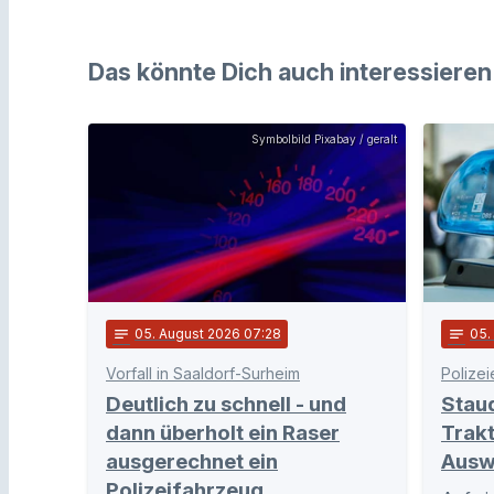
Das könnte Dich auch interessieren
Symbolbild Pixabay / geralt
notes
05
. August 2026 07:28
notes
05
Vorfall in Saaldorf-Surheim
Polizei
Deutlich zu schnell - und
Stau
dann überholt ein Raser
Trakt
ausgerechnet ein
Ausw
Polizeifahrzeug