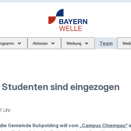
Team
rogramm
Aktionen
Werbung
Medi
n Studenten sind eingezogen
51 Uhr
 die Gemeinde Ruhpolding will vom
„Campus Chiemgau“
i