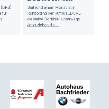
 (BRB)
Seit rund einem Monat ist in
 für
Ruhpolding der Rufbus „DORLI –
tz
die kleine Dorflinie“ unterwegs.
Jetzt ziehen die …