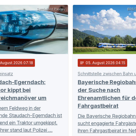
Symbolbild Pixabay
BRB/D
. August 2026 07:18
notes
05
. August 2026 04:15
einsatz
dach-Egerndach:
Bayerische Regiobah
or kippt bei
der Suche nach
eichmanöver um
Ehrenamtlichen für d
Fahrgastbeirat
nem Feldweg in der
nde Staudach-Egerndach ist
Die Bayerische Regiobahn
nd ein Traktor umgekippt.
sucht engagierte Fahrgäste
hrer stand laut Polizei …
ihren Fahrgastbeirat im Ne