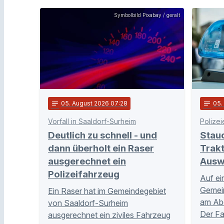
Symbolbild Pixabay / geralt
notes
05
. August 2026 07:28
notes
05
Vorfall in Saaldorf-Surheim
Polizei
Deutlich zu schnell - und
Stau
dann überholt ein Raser
Trakt
ausgerechnet ein
Ausw
Polizeifahrzeug
Auf ei
Gemei
Ein Raser hat im Gemeindegebiet
am Abe
von Saaldorf-Surheim
Der Fa
ausgerechnet ein ziviles Fahrzeug