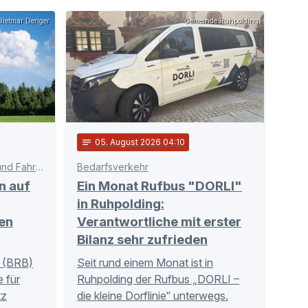
ietmar Denger
Gemeinde Ruhpolding
notes
05
. August 2026 04:10
Schnittstelle zwischen Bahn und Fahrgästen
Bedarfsverkehr
n auf
Ein Monat Rufbus "DORLI"
in Ruhpolding:
en
Verantwortliche mit erster
Bilanz sehr zufrieden
 (BRB)
Seit rund einem Monat ist in
 für
Ruhpolding der Rufbus „DORLI –
tz
die kleine Dorflinie“ unterwegs.