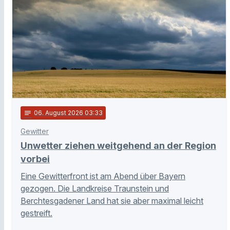
notes
06
. August 2026 03:33
Gewitter
Unwetter ziehen weitgehend an der Region
vorbei
Eine Gewitterfront ist am Abend über Bayern
gezogen. Die Landkreise Traunstein und
Berchtesgadener Land hat sie aber maximal leicht
gestreift.