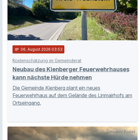
notes
06
. August 2026 03:53
Kostenschätzung im Gemeinderat
Neubau des Kienberger Feuerwehrhauses
kann nächste Hürde nehmen
Die Gemeinde Kienberg plant ein neues
Feuerwehrhaus auf dem Gelände des Linmairhofs am
Ortseingang.
Symbolbild Pixabay