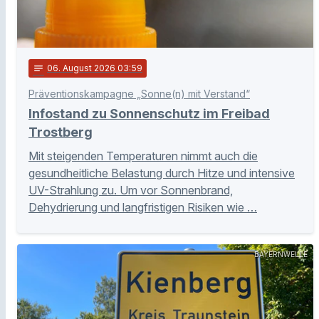
notes
06
. August 2026 03:59
Präventionskampagne „Sonne(n) mit Verstand“
Infostand zu Sonnenschutz im Freibad
Trostberg
Mit steigenden Temperaturen nimmt auch die
gesundheitliche Belastung durch Hitze und intensive
UV-Strahlung zu. Um vor Sonnenbrand,
Dehydrierung und langfristigen Risiken wie …
BAYERNWELLE