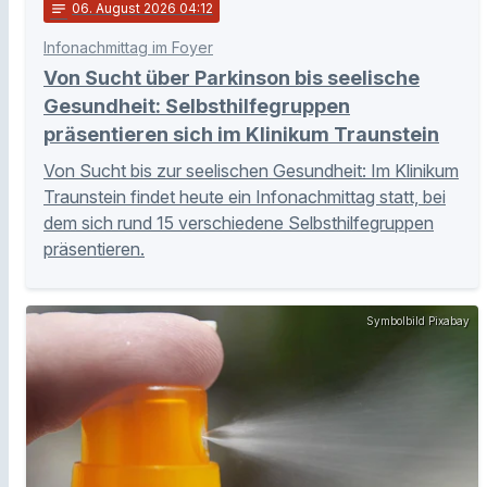
notes
06
. August 2026 04:12
Infonachmittag im Foyer
Von Sucht über Parkinson bis seelische
Gesundheit: Selbsthilfegruppen
präsentieren sich im Klinikum Traunstein
Von Sucht bis zur seelischen Gesundheit: Im Klinikum
Traunstein findet heute ein Infonachmittag statt, bei
dem sich rund 15 verschiedene Selbsthilfegruppen
präsentieren.
Symbolbild Pixabay