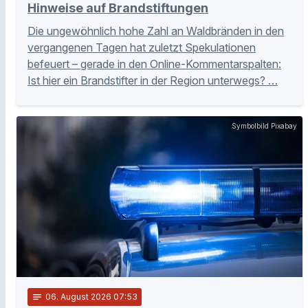
Hinweise auf Brandstiftungen
Die ungewöhnlich hohe Zahl an Waldbränden in den
vergangenen Tagen hat zuletzt Spekulationen
befeuert – gerade in den Online-Kommentarspalten:
Ist hier ein Brandstifter in der Region unterwegs? …
Symbolbild Pixabay
notes
06
. August 2026 07:53