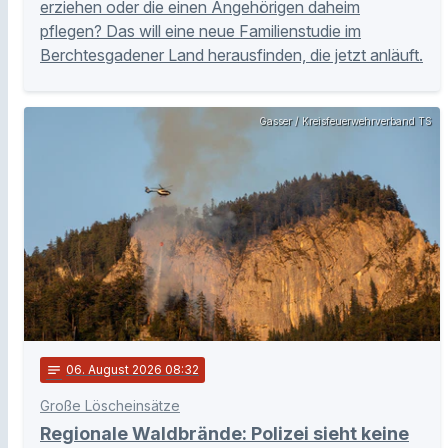
erziehen oder die einen Angehörigen daheim
pflegen? Das will eine neue Familienstudie im
Berchtesgadener Land herausfinden, die jetzt anläuft.
Gasser / Kreisfeuerwehrverband TS
notes
06
. August 2026 08:32
Große Löscheinsätze
Regionale Waldbrände: Polizei sieht keine