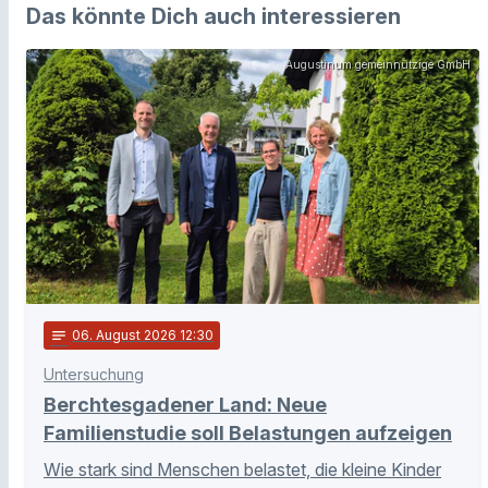
Das könnte Dich auch interessieren
Augustinum gemeinnützige GmbH
notes
06
. August 2026 12:30
Untersuchung
Berchtesgadener Land: Neue
Familienstudie soll Belastungen aufzeigen
Wie stark sind Menschen belastet, die kleine Kinder