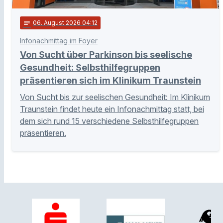
notes
06
. August 2026 04:12
Infonachmittag im Foyer
Von Sucht über Parkinson bis seelische
Gesundheit: Selbsthilfegruppen
präsentieren sich im Klinikum Traunstein
Von Sucht bis zur seelischen Gesundheit: Im Klinikum
Traunstein findet heute ein Infonachmittag statt, bei
dem sich rund 15 verschiedene Selbsthilfegruppen
präsentieren.