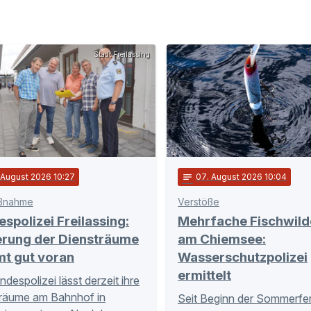
Stadt Freilassing
 August 2026 10:27
notes
07
. August 2026 10:04
ßnahme
Verstöße
spolizei Freilassing:
Mehrfache Fischwild
erung der Diensträume
am Chiemsee:
t gut voran
Wasserschutzpolizei
ermittelt
ndespolizei lässt derzeit ihre
räume am Bahnhof in
Seit Beginn der Sommerfer