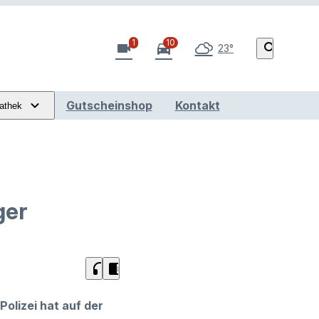
1
10
videocam
directions_car
search
23°
Gutscheinshop
Kontakt
athek
ger
headphones
chrome_reader_mode
Polizei hat auf der