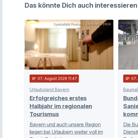
Das könnte Dich auch interessieren
Symbolbild Pixabay / davidlee 770924
notes
07
. August 2026 11:47
notes
07
.
Urlaubsland Bayern
Bauma
Erfolgreiches erstes
Bunde
Halbjahr im regionalen
Sani
Tourismus
komm
Bayern und auch unsere Region
Die Bu
liegen bei Urlaubern weiter voll im
Dienst