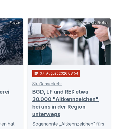
Pixabay
Symbolbild Pixabay
notes
07
. August 2026 08:54
Straßenverkehr
erei
BGD, LF und REI: etwa
30.000 "Altkennzeichen"
bei uns in der Region
unterwegs
ien hat
Sogenannte „Altkennzeichen“ fürs