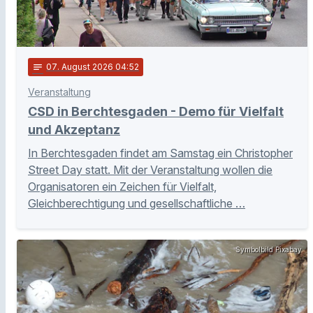
notes
07
. August 2026 04:52
Veranstaltung
CSD in Berchtesgaden - Demo für Vielfalt
und Akzeptanz
In Berchtesgaden findet am Samstag ein Christopher
Street Day statt. Mit der Veranstaltung wollen die
Organisatoren ein Zeichen für Vielfalt,
Gleichberechtigung und gesellschaftliche …
Symbolbild Pixabay