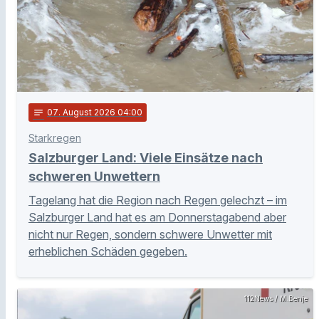
notes
07
. August 2026 04:00
Starkregen
Salzburger Land: Viele Einsätze nach
schweren Unwettern
Tagelang hat die Region nach Regen gelechzt – im
Salzburger Land hat es am Donnerstagabend aber
nicht nur Regen, sondern schwere Unwetter mit
erheblichen Schäden gegeben.
112News / M.Benje