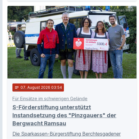
Maximilian Maier
notes
07
. August 2026 03:54
Für Einsätze im schwierigen Gelände
S-Förderstiftung unterstützt
Instandsetzung des "Pinzgauers" der
Bergwacht Ramsau
Die Sparkassen-Bürgerstiftung Berchtesgadener