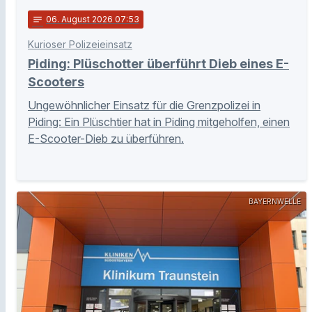
notes
06
. August 2026 07:53
Kurioser Polizeieinsatz
Piding: Plüschotter überführt Dieb eines E-
Scooters
Ungewöhnlicher Einsatz für die Grenzpolizei in
Piding: Ein Plüschtier hat in Piding mitgeholfen, einen
E-Scooter-Dieb zu überführen.
BAYERNWELLE