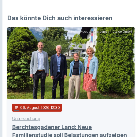
Das könnte Dich auch interessieren
Augustinum gemeinnützige GmbH
notes
06
. August 2026 12:30
Untersuchung
Berchtesgadener Land: Neue
Familienstudie soll Belastungen aufzeigen