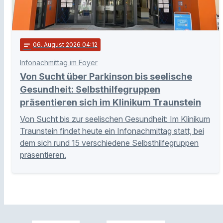
notes
06
. August 2026 04:12
Infonachmittag im Foyer
Von Sucht über Parkinson bis seelische
Gesundheit: Selbsthilfegruppen
präsentieren sich im Klinikum Traunstein
Von Sucht bis zur seelischen Gesundheit: Im Klinikum
Traunstein findet heute ein Infonachmittag statt, bei
dem sich rund 15 verschiedene Selbsthilfegruppen
präsentieren.