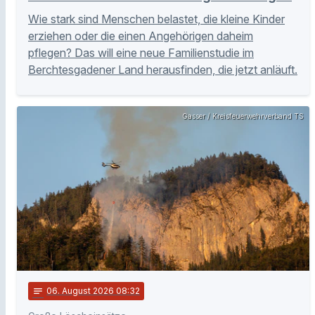
Wie stark sind Menschen belastet, die kleine Kinder
erziehen oder die einen Angehörigen daheim
pflegen? Das will eine neue Familienstudie im
Berchtesgadener Land herausfinden, die jetzt anläuft.
Gasser / Kreisfeuerwehrverband TS
notes
06
. August 2026 08:32