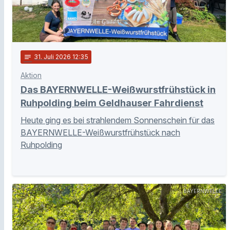
notes
31
. Juli 2026 12:35
Aktion
Das BAYERNWELLE-Weißwurstfrühstück in
Ruhpolding beim Geldhauser Fahrdienst
Heute ging es bei strahlendem Sonnenschein für das
BAYERNWELLE-Weißwurstfrühstück nach
Ruhpolding
BAYERNWELLE