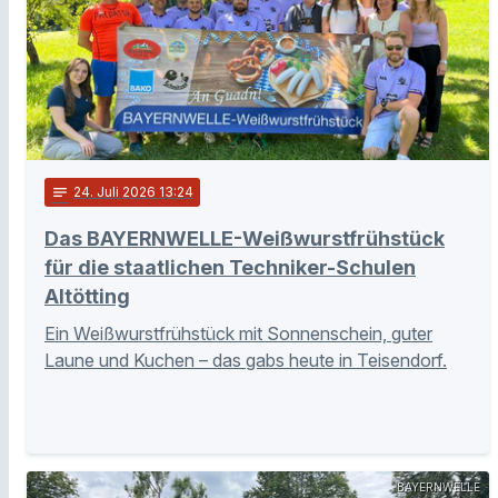
notes
24
. Juli 2026 13:24
Das BAYERNWELLE-Weißwurstfrühstück
für die staatlichen Techniker-Schulen
Altötting
Ein Weißwurstfrühstück mit Sonnenschein, guter
Laune und Kuchen – das gabs heute in Teisendorf.
BAYERNWELLE