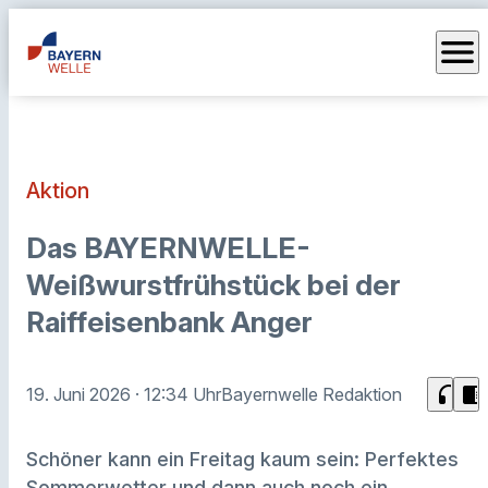
menu
Aktion
Das BAYERNWELLE-
Weißwurstfrühstück bei der
Raiffeisenbank Anger
headphones
chrome_reader_mode
19. Juni 2026
· 12:34 Uhr
Bayernwelle Redaktion
Schöner kann ein Freitag kaum sein: Perfektes
Sommerwetter und dann auch noch ein