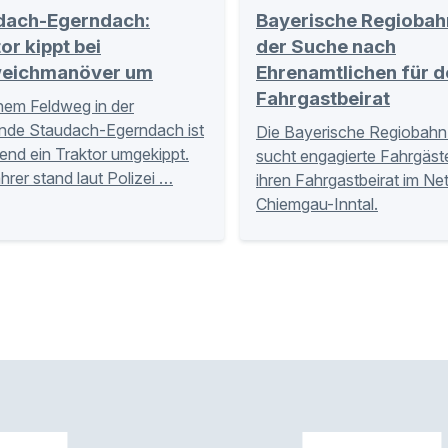
dach-Egerndach:
Bayerische Regiobah
or kippt bei
der Suche nach
eichmanöver um
Ehrenamtlichen für d
Fahrgastbeirat
nem Feldweg in der
nde Staudach-Egerndach ist
Die Bayerische Regiobahn
nd ein Traktor umgekippt.
sucht engagierte Fahrgäste
hrer stand laut Polizei …
ihren Fahrgastbeirat im Ne
Chiemgau-Inntal.