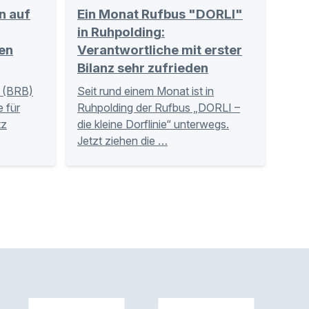
n auf
Ein Monat Rufbus "DORLI"
in Ruhpolding:
en
Verantwortliche mit erster
Bilanz sehr zufrieden
 (BRB)
Seit rund einem Monat ist in
 für
Ruhpolding der Rufbus „DORLI –
tz
die kleine Dorflinie“ unterwegs.
Jetzt ziehen die …