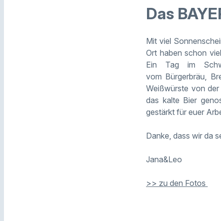
Das BAYE
Mit viel Sonnensche
Ort haben schon vie
Ein Tag im Schw
vom
Bürgerbräu
,
Br
Weißwürste von der
das kalte Bier gen
gestärkt für euer Ar
Danke, dass wir da s
Jana&Leo
>> zu den Fotos