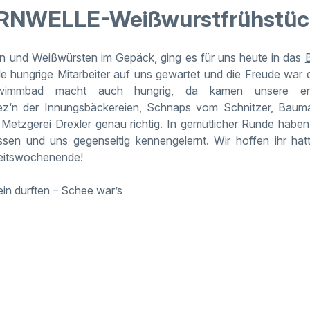
RNWELLE-Weißwurstfrühstü
in und Weißwürsten im Gepäck, ging es für uns heute in das
le hungrige Mitarbeiter auf uns gewartet und die Freude war
immbad macht auch hungrig, da kamen unsere erfr
ez‘n
der
Innungsbäckereien
, Schnaps vom Schnitzer, Bauma
 Metzgerei
Drexler
genau richtig. In gemütlicher Runde haben
ossen und uns gegenseitig
kennengelernt
. Wir hoffen ihr hat
beitswochenende!
ein durften –
Schee
war’s