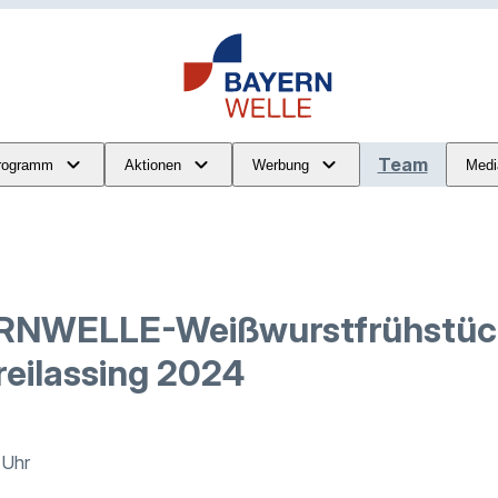
Team
rogramm
Aktionen
Werbung
Medi
RNWELLE-Weißwurstfrühstück
reilassing 2024
 Uhr