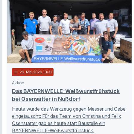
notes
29
. Mai 2026 13:31
Aktion
Das BAYERNWELLE-Weißwurstfrühstück
bei Osensätter in Nußdorf
Heute wurde das Werkzeug gegen Messer und Gabel
eingetauscht: Für das Team von Christina und Felix
Osenstätter gab es heute statt Baustelle ein
BAYERNWELLE-Weißwurstfrühstück.