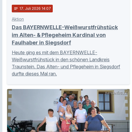
notes
17
. Juli 2026 14:07
Aktion
Das BAYERNWELLE-Weißwurstfrühstück
im Alten- & Pflegeheim Kardinal von
Faulhaber in Siegsdorf
Heute ging es mit dem BAYERNWELLE-
Weißwurstfrühstück in den schönen Landkreis
Traunstein. Das Alten- und Pflegeheim in Siegsdorf
durfte dieses Mal ran.
BAYERNWELLE