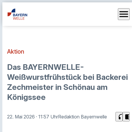
menu
Aktion
Das BAYERNWELLE-
Weißwurstfrühstück bei Backerei
Zechmeister in Schönau am
Königssee
headphones
chrome_reader_mode
22. Mai 2026
· 11:57 Uhr
Redaktion Bayernwelle