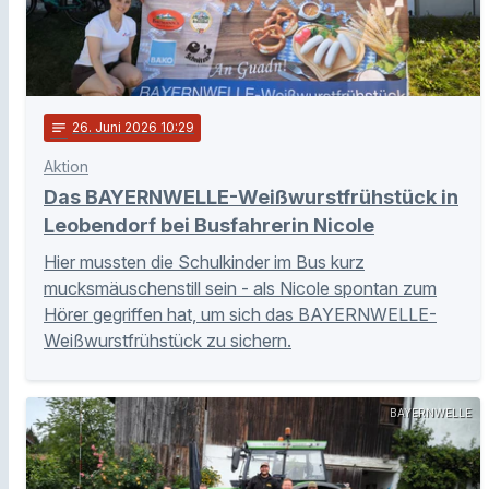
notes
26
. Juni 2026 10:29
Aktion
Das BAYERNWELLE-Weißwurstfrühstück in
Leobendorf bei Busfahrerin Nicole
Hier mussten die Schulkinder im Bus kurz
mucksmäuschenstill sein - als Nicole spontan zum
Hörer gegriffen hat, um sich das BAYERNWELLE-
Weißwurstfrühstück zu sichern.
BAYERNWELLE