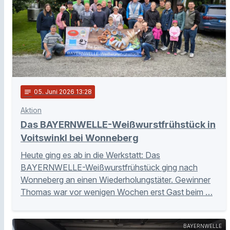
notes
05
. Juni 2026 13:28
Aktion
Das BAYERNWELLE-Weißwurstfrühstück in
Voitswinkl bei Wonneberg
Heute ging es ab in die Werkstatt: Das
BAYERNWELLE-Weißwurstfrühstück ging nach
Wonneberg an einen Wiederholungstäter. Gewinner
Thomas war vor wenigen Wochen erst Gast beim …
BAYERNWELLE