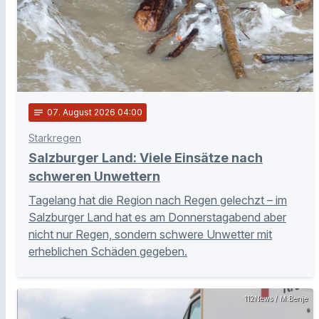
notes
07
. August 2026 04:00
Starkregen
Salzburger Land: Viele Einsätze nach
schweren Unwettern
Tagelang hat die Region nach Regen gelechzt – im
Salzburger Land hat es am Donnerstagabend aber
nicht nur Regen, sondern schwere Unwetter mit
erheblichen Schäden gegeben.
112News / M.Benje