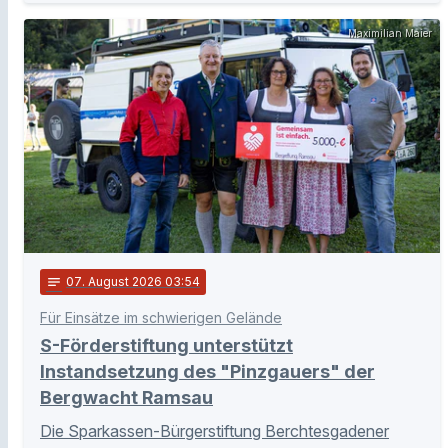
Maximilian Maier
notes
07
. August 2026 03:54
Für Einsätze im schwierigen Gelände
S-Förderstiftung unterstützt
Instandsetzung des "Pinzgauers" der
Bergwacht Ramsau
Die Sparkassen-Bürgerstiftung Berchtesgadener