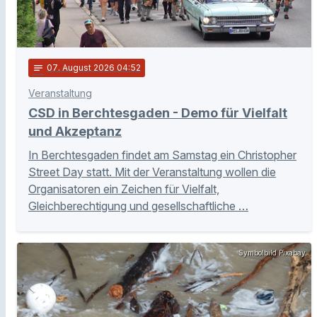
notes
07
. August 2026 04:52
Veranstaltung
CSD in Berchtesgaden - Demo für Vielfalt
und Akzeptanz
In Berchtesgaden findet am Samstag ein Christopher
Street Day statt. Mit der Veranstaltung wollen die
Organisatoren ein Zeichen für Vielfalt,
Gleichberechtigung und gesellschaftliche …
Symbolbild Pixabay