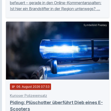
befeuert – gerade in den Online-Kommentarspalten:
Ist hier ein Brandstifter in der Region unterwegs? …
Symbolbild Pixabay
notes
06
. August 2026 07:53
Kurioser Polizeieinsatz
Piding: Plüschotter überführt Dieb eines E-
Scooters