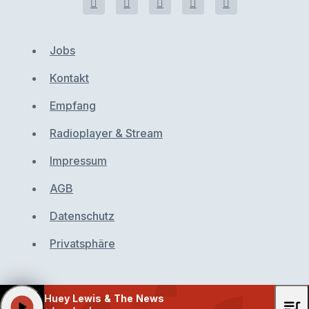
Jobs
Kontakt
Empfang
Radioplayer & Stream
Impressum
AGB
Datenschutz
Privatsphäre
Huey Lewis & The News
queue_music
play_arrow