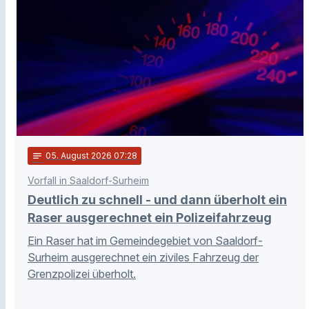
notes
05
. August 2026 07:28
Vorfall in Saaldorf-Surheim
Deutlich zu schnell - und dann überholt ein
Raser ausgerechnet ein Polizeifahrzeug
Ein Raser hat im Gemeindegebiet von Saaldorf-
Surheim ausgerechnet ein ziviles Fahrzeug der
Grenzpolizei überholt.