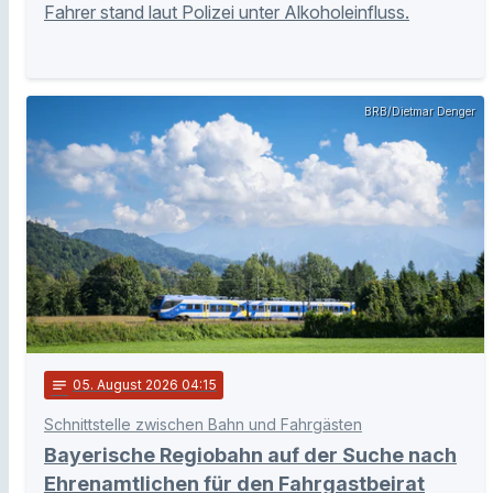
Fahrer stand laut Polizei unter Alkoholeinfluss.
BRB/Dietmar Denger
notes
05
. August 2026 04:15
Schnittstelle zwischen Bahn und Fahrgästen
Bayerische Regiobahn auf der Suche nach
Ehrenamtlichen für den Fahrgastbeirat