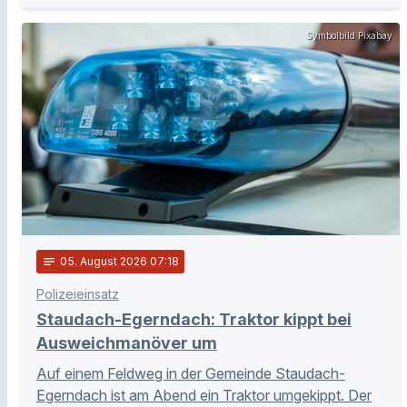
Symbolbild Pixabay
notes
05
. August 2026 07:18
Polizeieinsatz
Staudach-Egerndach: Traktor kippt bei
Ausweichmanöver um
Auf einem Feldweg in der Gemeinde Staudach-
Egerndach ist am Abend ein Traktor umgekippt. Der