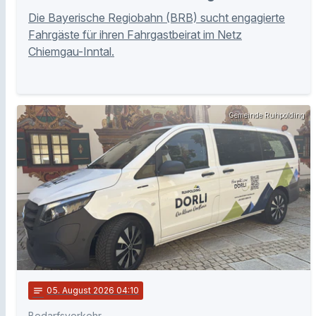
Die Bayerische Regiobahn (BRB) sucht engagierte
Fahrgäste für ihren Fahrgastbeirat im Netz
Chiemgau-Inntal.
Gemeinde Ruhpolding
notes
05
. August 2026 04:10
Bedarfsverkehr