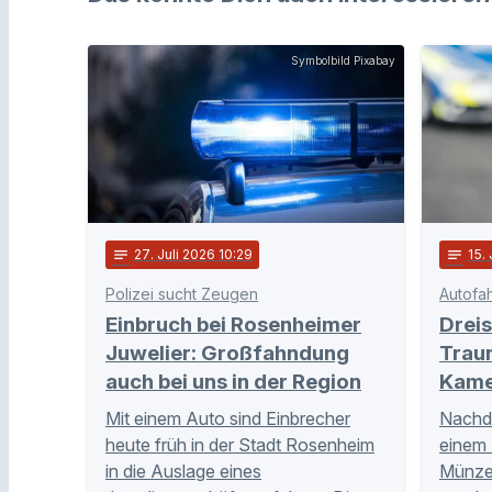
Symbolbild Pixabay
notes
27
. Juli 2026 10:29
notes
15
.
Polizei sucht Zeugen
Einbruch bei Rosenheimer
Dreis
Juwelier: Großfahndung
Trau
auch bei uns in der Region
Kame
Mit einem Auto sind Einbrecher
Nachd
heute früh in der Stadt Rosenheim
einem 
in die Auslage eines
Münze