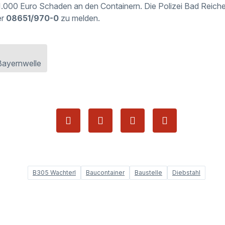
00 Euro Schaden an den Containern. Die Polizei Bad Reichenha
er
08651/970-0
zu melden.
Bayernwelle
B305 Wachterl
Baucontainer
Baustelle
Diebstahl