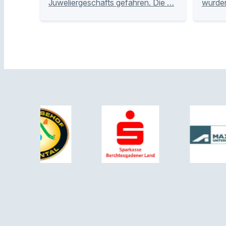
Juweliergeschäfts gefahren. Die …
wurden