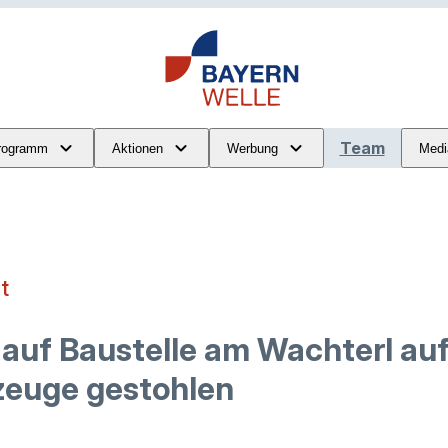
Team
rogramm
Aktionen
Werbung
Medi
t
 auf Baustelle am Wachterl a
euge gestohlen