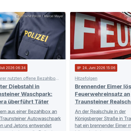
Bayerische Polizei / Marcel Mayer
Symb
 Juli 2026 06:34
notes
24
. Juni 2026 15:06
Autofahrer nutzten offene Bezahlbox aus
Hitzefolgen
ter Diebstahl in
Brennender Eimer lös
nsteiner Waschpark:
Feuerwehreinsatz an
ra überführt Täter
Traunsteiner Realsch
em aus einer Bezahlbox an
An der Realschule in der
Traunsteiner Autowaschpark
Königsberger Straße in Tr
n und Jetons entwendet
hat ein brennender Eimer m