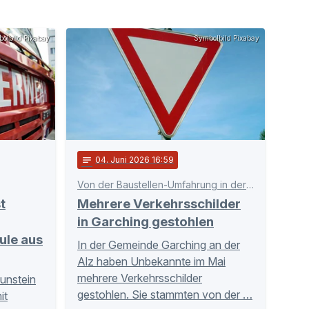
olbild Pixabay
Symbolbild Pixabay
notes
04
. Juni 2026 16:59
Von der Baustellen-Umfahrung in der Frank-Caro-Straße
t
Mehrere Verkehrsschilder
in Garching gestohlen
ule aus
In der Gemeinde Garching an der
Alz haben Unbekannte im Mai
mehrere Verkehrsschilder
aunstein
gestohlen. Sie stammten von der …
it