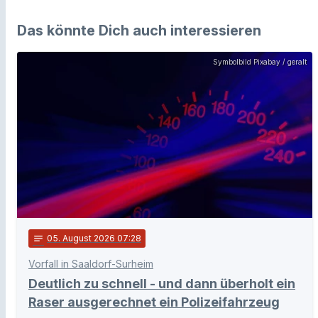
Das könnte Dich auch interessieren
Symbolbild Pixabay / geralt
notes
05
. August 2026 07:28
Vorfall in Saaldorf-Surheim
Deutlich zu schnell - und dann überholt ein
Raser ausgerechnet ein Polizeifahrzeug