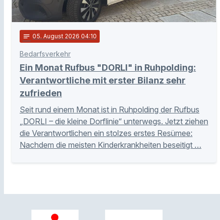
notes
05
. August 2026 04:10
Bedarfsverkehr
Ein Monat Rufbus "DORLI" in Ruhpolding:
Verantwortliche mit erster Bilanz sehr
zufrieden
Seit rund einem Monat ist in Ruhpolding der Rufbus
„DORLI – die kleine Dorflinie“ unterwegs. Jetzt ziehen
die Verantwortlichen ein stolzes erstes Resümee:
Nachdem die meisten Kinderkrankheiten beseitigt …