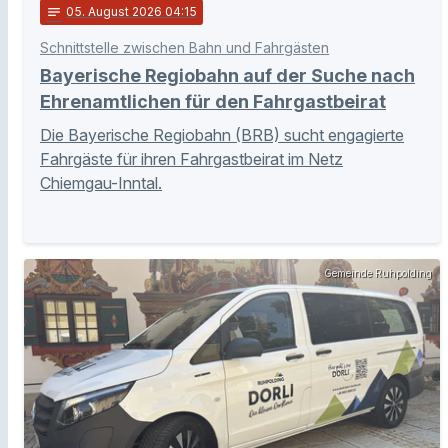
notes
05
. August 2026 04:15
Schnittstelle zwischen Bahn und Fahrgästen
Bayerische Regiobahn auf der Suche nach
Ehrenamtlichen für den Fahrgastbeirat
Die Bayerische Regiobahn (BRB) sucht engagierte
Fahrgäste für ihren Fahrgastbeirat im Netz
Chiemgau-Inntal.
Gemeinde Ruhpolding