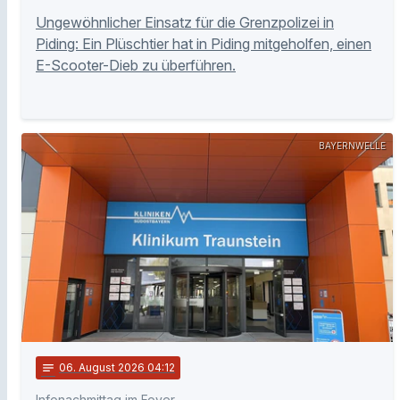
Ungewöhnlicher Einsatz für die Grenzpolizei in
Piding: Ein Plüschtier hat in Piding mitgeholfen, einen
E-Scooter-Dieb zu überführen.
BAYERNWELLE
notes
06
. August 2026 04:12
Infonachmittag im Foyer