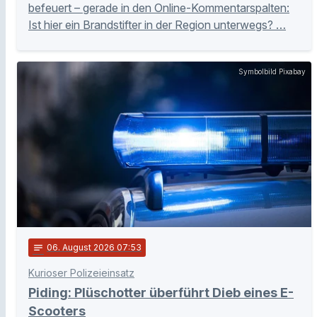
befeuert – gerade in den Online-Kommentarspalten:
Ist hier ein Brandstifter in der Region unterwegs? …
Symbolbild Pixabay
notes
06
. August 2026 07:53
Kurioser Polizeieinsatz
Piding: Plüschotter überführt Dieb eines E-
Scooters