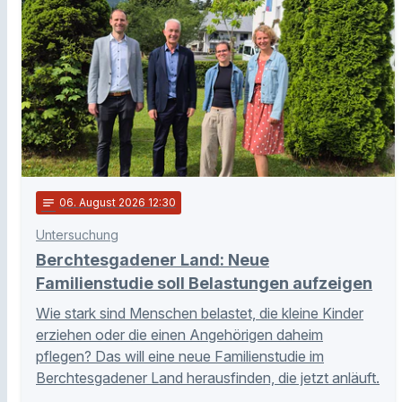
notes
06
. August 2026 12:30
Untersuchung
Berchtesgadener Land: Neue
Familienstudie soll Belastungen aufzeigen
Wie stark sind Menschen belastet, die kleine Kinder
erziehen oder die einen Angehörigen daheim
pflegen? Das will eine neue Familienstudie im
Berchtesgadener Land herausfinden, die jetzt anläuft.