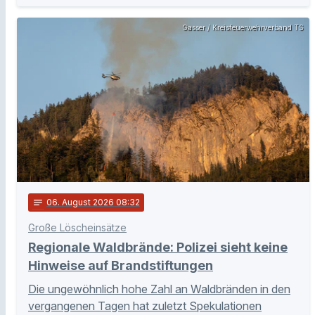
Gasser / Kreisfeuerwehrverband TS
notes
06
. August 2026 08:32
Große Löscheinsätze
Regionale Waldbrände: Polizei sieht keine
Hinweise auf Brandstiftungen
Die ungewöhnlich hohe Zahl an Waldbränden in den
vergangenen Tagen hat zuletzt Spekulationen