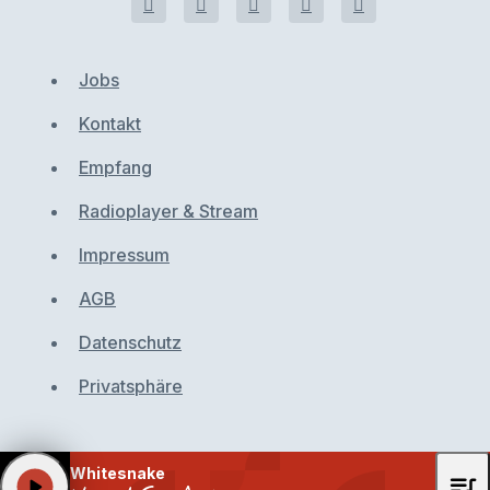
Jobs
Kontakt
Empfang
Radioplayer & Stream
Impressum
AGB
Datenschutz
Privatsphäre
Whitesnake
queue_music
play_arrow