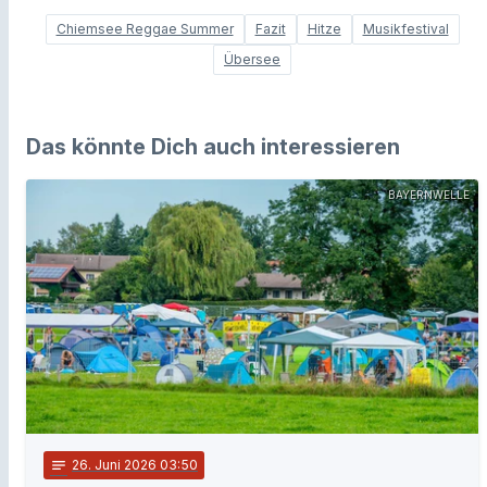
Chiemsee Reggae Summer
Fazit
Hitze
Musikfestival
Übersee
Das könnte Dich auch interessieren
BAYERNWELLE
notes
26
. Juni 2026 03:50