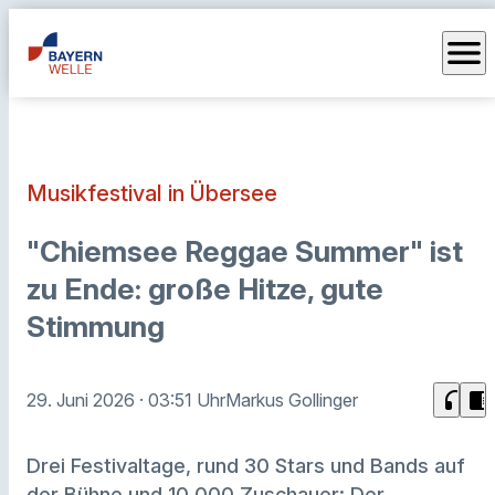
menu
Musikfestival in Übersee
"Chiemsee Reggae Summer" ist
zu Ende: große Hitze, gute
Stimmung
headphones
chrome_reader_mode
29. Juni 2026
· 03:51 Uhr
Markus Gollinger
Drei Festivaltage, rund 30 Stars und Bands auf
der Bühne und 10.000 Zuschauer: Der