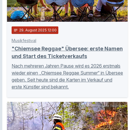
notes
29
. August 2025 12:00
Musikfestival
"Chiemsee Reggae" Übersee: erste Namen
und Start des Ticketverkaufs
Nach mehreren Jahren Pause wird es 2026 erstmals
wieder einen „Chiemsee Reggae Summer“ in Übersee
geben. Seit heute sind die Karten im Verkauf und
erste Künstler sind bekannt.
Kreisfeuerwehrverband Traunstein