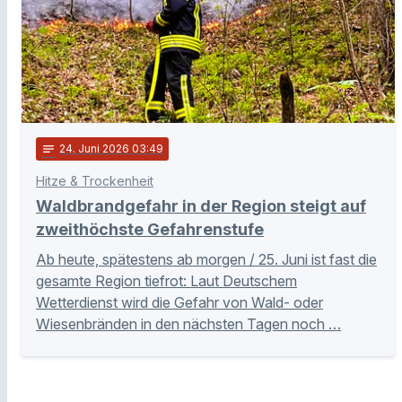
notes
24
. Juni 2026 03:49
Hitze & Trockenheit
Waldbrandgefahr in der Region steigt auf
zweithöchste Gefahrenstufe
Ab heute, spätestens ab morgen / 25. Juni ist fast die
gesamte Region tiefrot: Laut Deutschem
Wetterdienst wird die Gefahr von Wald- oder
Wiesenbränden in den nächsten Tagen noch …