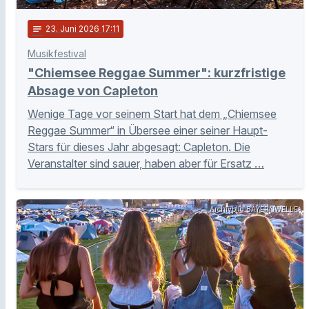
notes
23
. Juni 2026 17:11
Musikfestival
"Chiemsee Reggae Summer": kurzfristige
Absage von Capleton
Wenige Tage vor seinem Start hat dem „Chiemsee
Reggae Summer“ in Übersee einer seiner Haupt-
Stars für dieses Jahr abgesagt: Capleton. Die
Veranstalter sind sauer, haben aber für Ersatz …
Archivbild BAYERNWELLE