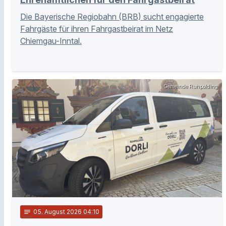
Die Bayerische Regiobahn (BRB) sucht engagierte
Fahrgäste für ihren Fahrgastbeirat im Netz
Chiemgau-Inntal.
Gemeinde Ruhpolding
notes
05
. August 2026 04:10