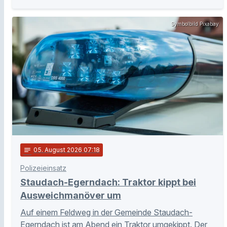
Symbolbild Pixabay
notes
05
. August 2026 07:18
Polizeieinsatz
Staudach-Egerndach: Traktor kippt bei
Ausweichmanöver um
Auf einem Feldweg in der Gemeinde Staudach-
Egerndach ist am Abend ein Traktor umgekippt. Der