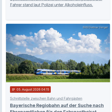
Fahrer stand laut Polizei unter Alkoholeinfluss.
BRB/Dietmar Denger
notes
05
. August 2026 04:15
Schnittstelle zwischen Bahn und Fahrgästen
Bayerische Regiobahn auf der Suche nach
Ehrenamtlichen für den Fahrgastbeirat