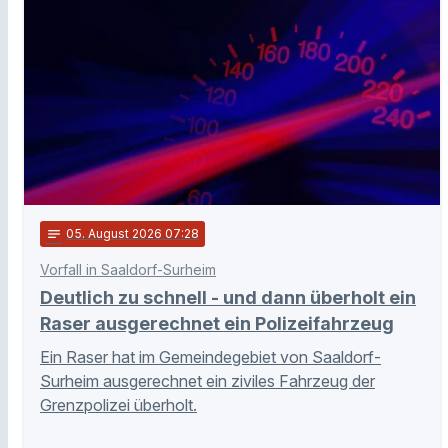
notes
05
. August 2026 07:28
Vorfall in Saaldorf-Surheim
Deutlich zu schnell - und dann überholt ein
Raser ausgerechnet ein Polizeifahrzeug
Ein Raser hat im Gemeindegebiet von Saaldorf-
Surheim ausgerechnet ein ziviles Fahrzeug der
Grenzpolizei überholt.