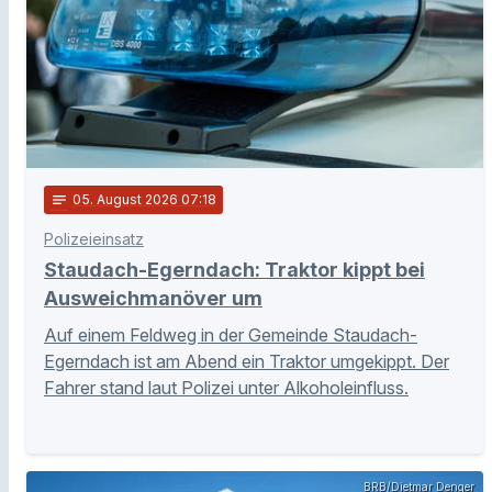
notes
05
. August 2026 07:18
Polizeieinsatz
Staudach-Egerndach: Traktor kippt bei
Ausweichmanöver um
Auf einem Feldweg in der Gemeinde Staudach-
Egerndach ist am Abend ein Traktor umgekippt. Der
Fahrer stand laut Polizei unter Alkoholeinfluss.
BRB/Dietmar Denger