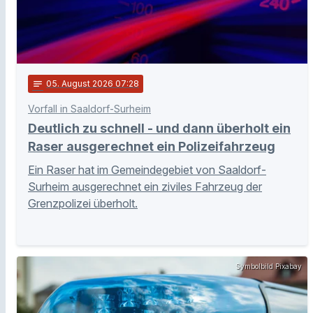
notes
05
. August 2026 07:28
Vorfall in Saaldorf-Surheim
Deutlich zu schnell - und dann überholt ein
Raser ausgerechnet ein Polizeifahrzeug
Ein Raser hat im Gemeindegebiet von Saaldorf-
Surheim ausgerechnet ein ziviles Fahrzeug der
Grenzpolizei überholt.
Symbolbild Pixabay