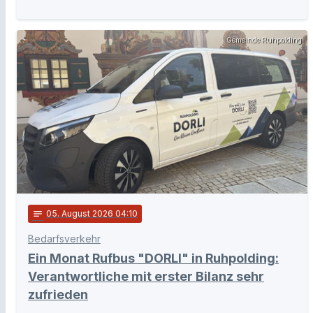
Gemeinde Ruhpolding
notes
05
. August 2026 04:10
Bedarfsverkehr
Ein Monat Rufbus "DORLI" in Ruhpolding:
Verantwortliche mit erster Bilanz sehr
zufrieden