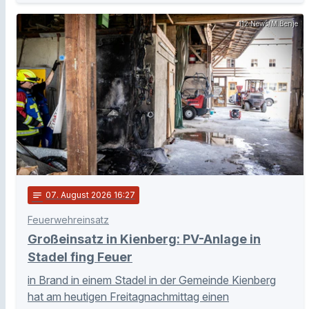
112 News/M.Benje
notes
07
. August 2026 16:27
Feuerwehreinsatz
Großeinsatz in Kienberg: PV-Anlage in
Stadel fing Feuer
in Brand in einem Stadel in der Gemeinde Kienberg
hat am heutigen Freitagnachmittag einen