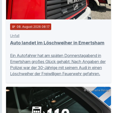
notes
08
. August 2026 08:17
Unfall
Auto landet im Löschweiher in Emertsham
Ein Autofahrer hat am späten Donnerstagabend in
Emertsham großes Glück gehabt: Nach Angaben der
Polizei war der 30-Jährige mit seinem Audi in einen
Löschweiher der Freiwilligen Feuerwehr gefahren.
© Bayerische Polizei