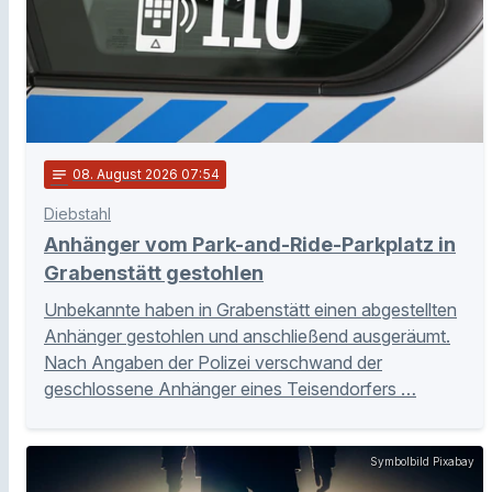
notes
08
. August 2026 07:54
Diebstahl
Anhänger vom Park-and-Ride-Parkplatz in
Grabenstätt gestohlen
Unbekannte haben in Grabenstätt einen abgestellten
Anhänger gestohlen und anschließend ausgeräumt.
Nach Angaben der Polizei verschwand der
geschlossene Anhänger eines Teisendorfers …
Symbolbild Pixabay