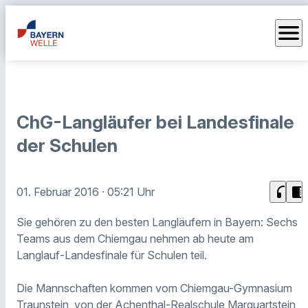
menu
ChG-Langläufer bei Landesfinale
der Schulen
headphones
chrome_reader_mode
01. Februar 2016
· 05:21 Uhr
Sie gehören zu den besten Langläufern in Bayern: Sechs
Teams aus dem Chiemgau nehmen ab heute am
Langlauf-Landesfinale für Schulen teil.
Die Mannschaften kommen vom Chiemgau-Gymnasium
Traunstein, von der Achenthal-Realschule Marquartstein