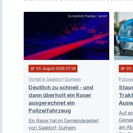
Symbolbild Pixabay / geralt
notes
05
. August 2026 07:28
notes
05
Vorfall in Saaldorf-Surheim
Polizei
Deutlich zu schnell - und
Stau
dann überholt ein Raser
Trakt
ausgerechnet ein
Ausw
Polizeifahrzeug
Auf ei
Gemei
Ein Raser hat im Gemeindegebiet
am Abe
von Saaldorf-Surheim