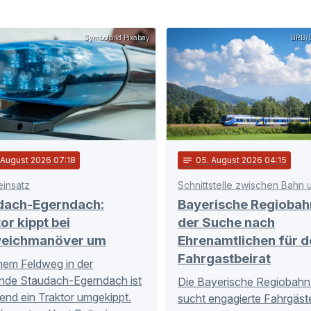
Symbolbild Pixabay
BRB/D
. August 2026 07:18
notes
05
. August 2026 04:15
einsatz
dach-Egerndach:
Bayerische Regiobah
or kippt bei
der Suche nach
eichmanöver um
Ehrenamtlichen für d
Fahrgastbeirat
nem Feldweg in der
nde Staudach-Egerndach ist
Die Bayerische Regiobahn
nd ein Traktor umgekippt.
sucht engagierte Fahrgäste