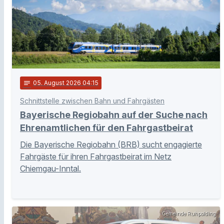
notes
05
. August 2026 04:15
Schnittstelle zwischen Bahn und Fahrgästen
Bayerische Regiobahn auf der Suche nach
Ehrenamtlichen für den Fahrgastbeirat
Die Bayerische Regiobahn (BRB) sucht engagierte
Fahrgäste für ihren Fahrgastbeirat im Netz
Chiemgau-Inntal.
Gemeinde Ruhpolding