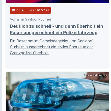
notes
05
. August 2026 07:28
Vorfall in Saaldorf-Surheim
Deutlich zu schnell - und dann überholt ein
Raser ausgerechnet ein Polizeifahrzeug
Ein Raser hat im Gemeindegebiet von Saaldorf-
Surheim ausgerechnet ein ziviles Fahrzeug der
Grenzpolizei überholt.
Symbolbild Pixabay