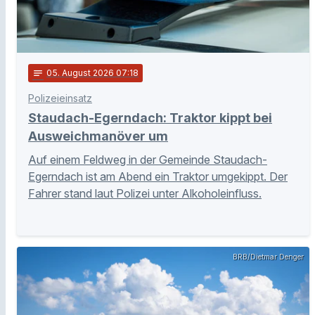
notes
05
. August 2026 07:18
Polizeieinsatz
Staudach-Egerndach: Traktor kippt bei
Ausweichmanöver um
Auf einem Feldweg in der Gemeinde Staudach-
Egerndach ist am Abend ein Traktor umgekippt. Der
Fahrer stand laut Polizei unter Alkoholeinfluss.
BRB/Dietmar Denger