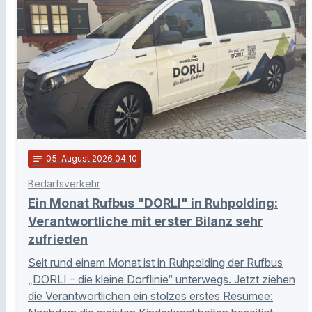
notes
05
. August 2026 04:10
Bedarfsverkehr
Ein Monat Rufbus "DORLI" in Ruhpolding:
Verantwortliche mit erster Bilanz sehr
zufrieden
Seit rund einem Monat ist in Ruhpolding der Rufbus
„DORLI – die kleine Dorflinie“ unterwegs. Jetzt ziehen
die Verantwortlichen ein stolzes erstes Resümee: