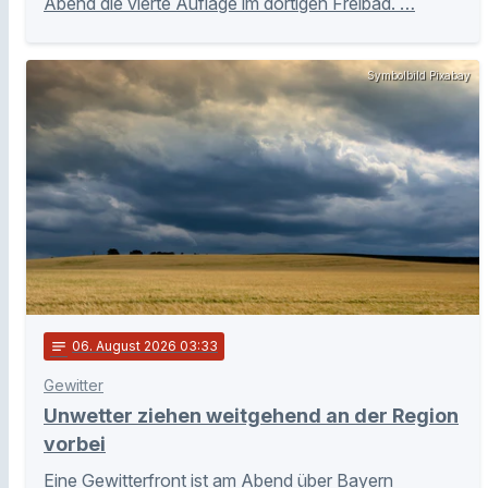
Abend die vierte Auflage im dortigen Freibad. …
Symbolbild Pixabay
notes
06
. August 2026 03:33
Gewitter
Unwetter ziehen weitgehend an der Region
vorbei
Eine Gewitterfront ist am Abend über Bayern