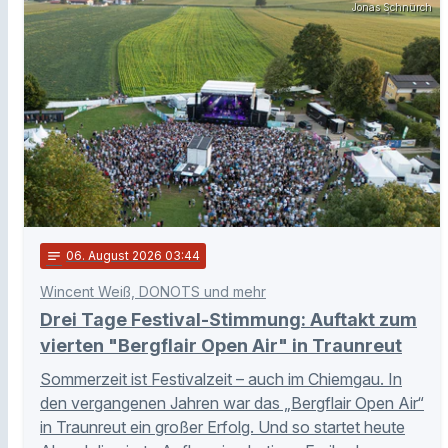
Jonas Schnürch
notes
06
. August 2026 03:44
Wincent Weiß, DONOTS und mehr
Drei Tage Festival-Stimmung: Auftakt zum
vierten "Bergflair Open Air" in Traunreut
Sommerzeit ist Festivalzeit – auch im Chiemgau. In
den vergangenen Jahren war das „Bergflair Open Air“
in Traunreut ein großer Erfolg. Und so startet heute