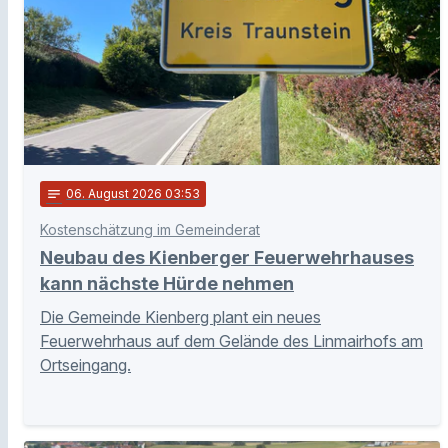
notes
06
. August 2026 03:53
Kostenschätzung im Gemeinderat
Neubau des Kienberger Feuerwehrhauses
kann nächste Hürde nehmen
Die Gemeinde Kienberg plant ein neues
Feuerwehrhaus auf dem Gelände des Linmairhofs am
Ortseingang.