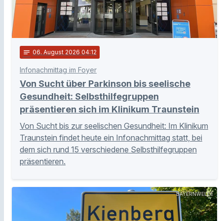
notes
06
. August 2026 04:12
Infonachmittag im Foyer
Von Sucht über Parkinson bis seelische
Gesundheit: Selbsthilfegruppen
präsentieren sich im Klinikum Traunstein
Von Sucht bis zur seelischen Gesundheit: Im Klinikum
Traunstein findet heute ein Infonachmittag statt, bei
dem sich rund 15 verschiedene Selbsthilfegruppen
präsentieren.
BAYERNWELLE