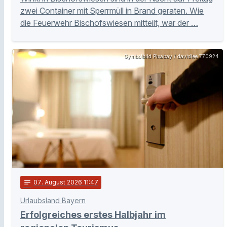
zwei Container mit Sperrmüll in Brand geraten. Wie
die Feuerwehr Bischofswiesen mitteilt, war der …
Symbolbild Pixabay / davidlee 770924
notes
07
. August 2026 11:47
Urlaubsland Bayern
Erfolgreiches erstes Halbjahr im