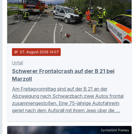
notes
07
. August 2026 14:07
Unfall
Schwerer Frontalcrash auf der B 21 bei
Marzoll
Am Freitagvormittag sind auf der B 21 an der
Abzweigung nach Schwarzbach zwei Autos frontal
zusammengestoßen. Eine 75-jährige Autofahrerin
geriet nach dem Aufprall mit ihrem Jeep über die …
Symbolbild Pixabay