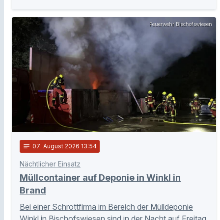
Feuerwehr Bischofswiesen
notes
07
. August 2026 13:54
Nächtlicher Einsatz
Müllcontainer auf Deponie in Winkl in
Brand
Bei einer Schrottfirma im Bereich der Mülldeponie
Winkl in Bischofswiesen sind in der Nacht auf Freitag