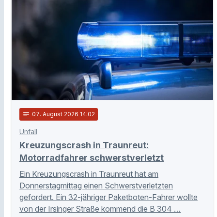
notes
07
. August 2026 14:02
Unfall
Kreuzungscrash in Traunreut:
Motorradfahrer schwerstverletzt
Ein Kreuzungscrash in Traunreut hat am
Donnerstagmittag einen Schwerstverletzten
gefordert. Ein 32-jähriger Paketboten-Fahrer wollte
von der Irsinger Straße kommend die B 304 …