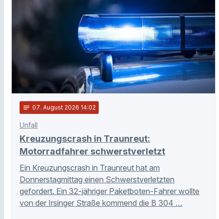
notes
07
. August 2026 14:02
Unfall
Kreuzungscrash in Traunreut:
Motorradfahrer schwerstverletzt
Ein Kreuzungscrash in Traunreut hat am
Donnerstagmittag einen Schwerstverletzten
gefordert. Ein 32-jähriger Paketboten-Fahrer wollte
von der Irsinger Straße kommend die B 304 …