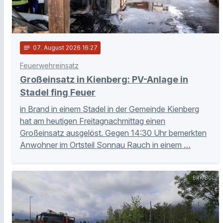
notes
07
. August 2026 16:27
Feuerwehreinsatz
Großeinsatz in Kienberg: PV-Anlage in
Stadel fing Feuer
in Brand in einem Stadel in der Gemeinde Kienberg
hat am heutigen Freitagnachmittag einen
Großeinsatz ausgelöst. Gegen 14:30 Uhr bemerkten
Anwohner im Ortsteil Sonnau Rauch in einem …
BRK BGL