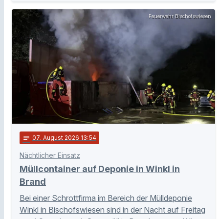
Feuerwehr Bischofswiesen
notes
07
. August 2026 13:54
Nächtlicher Einsatz
Müllcontainer auf Deponie in Winkl in
Brand
Bei einer Schrottfirma im Bereich der Mülldeponie
Winkl in Bischofswiesen sind in der Nacht auf Freitag