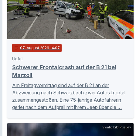
notes
07
. August 2026 14:07
Unfall
Schwerer Frontalcrash auf der B 21 bei
Marzoll
Am Freitagvormittag sind auf der B 21 an der
Abzweigung nach Schwarzbach zwei Autos frontal
zusammengestoßen. Eine 75-jährige Autofahrerin
geriet nach dem Aufprall mit ihrem Jeep über die …
Symbolbild Pixabay