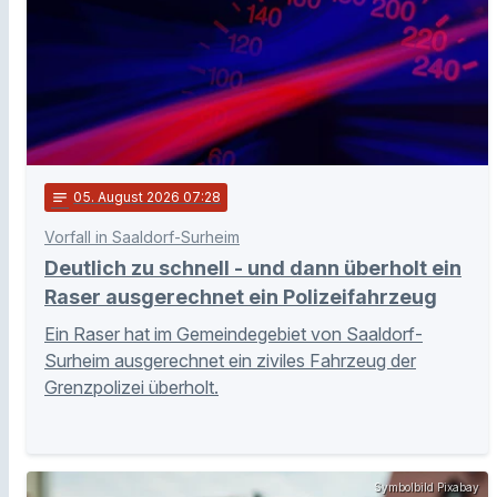
notes
05
. August 2026 07:28
Vorfall in Saaldorf-Surheim
Deutlich zu schnell - und dann überholt ein
Raser ausgerechnet ein Polizeifahrzeug
Ein Raser hat im Gemeindegebiet von Saaldorf-
Surheim ausgerechnet ein ziviles Fahrzeug der
Grenzpolizei überholt.
Symbolbild Pixabay