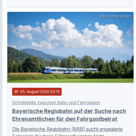
BRB/Dietmar Denger
notes
05
. August 2026 04:15
Schnittstelle zwischen Bahn und Fahrgästen
Bayerische Regiobahn auf der Suche nach
Ehrenamtlichen für den Fahrgastbeirat
Die Bayerische Regiobahn (BRB) sucht engagierte