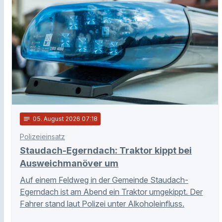
notes
05
. August 2026 07:18
Polizeieinsatz
Staudach-Egerndach: Traktor kippt bei
Ausweichmanöver um
Auf einem Feldweg in der Gemeinde Staudach-
Egerndach ist am Abend ein Traktor umgekippt. Der
Fahrer stand laut Polizei unter Alkoholeinfluss.