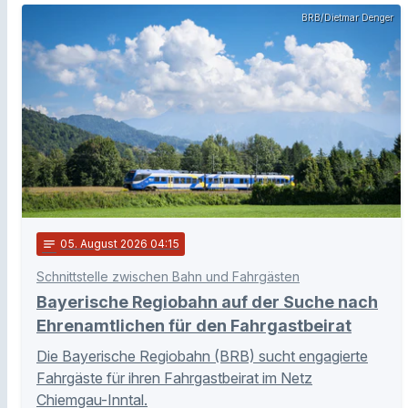
BRB/Dietmar Denger
notes
05
. August 2026 04:15
Schnittstelle zwischen Bahn und Fahrgästen
Bayerische Regiobahn auf der Suche nach
Ehrenamtlichen für den Fahrgastbeirat
Die Bayerische Regiobahn (BRB) sucht engagierte
Fahrgäste für ihren Fahrgastbeirat im Netz
Chiemgau-Inntal.