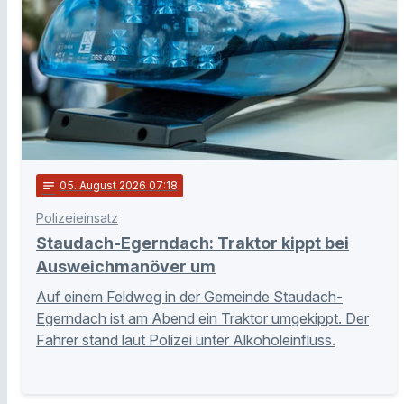
notes
05
. August 2026 07:18
Polizeieinsatz
Staudach-Egerndach: Traktor kippt bei
Ausweichmanöver um
Auf einem Feldweg in der Gemeinde Staudach-
Egerndach ist am Abend ein Traktor umgekippt. Der
Fahrer stand laut Polizei unter Alkoholeinfluss.