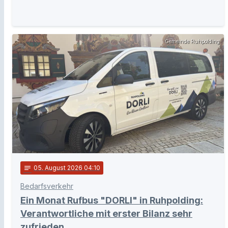
Gemeinde Ruhpolding
notes
05
. August 2026 04:10
Bedarfsverkehr
Ein Monat Rufbus "DORLI" in Ruhpolding:
Verantwortliche mit erster Bilanz sehr
zufrieden