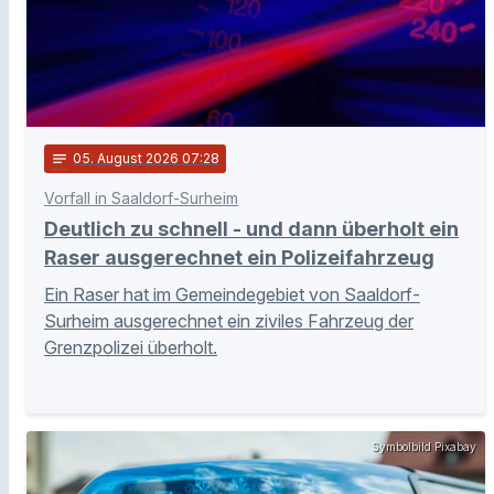
notes
05
. August 2026 07:28
Vorfall in Saaldorf-Surheim
Deutlich zu schnell - und dann überholt ein
Raser ausgerechnet ein Polizeifahrzeug
Ein Raser hat im Gemeindegebiet von Saaldorf-
Surheim ausgerechnet ein ziviles Fahrzeug der
Grenzpolizei überholt.
Symbolbild Pixabay