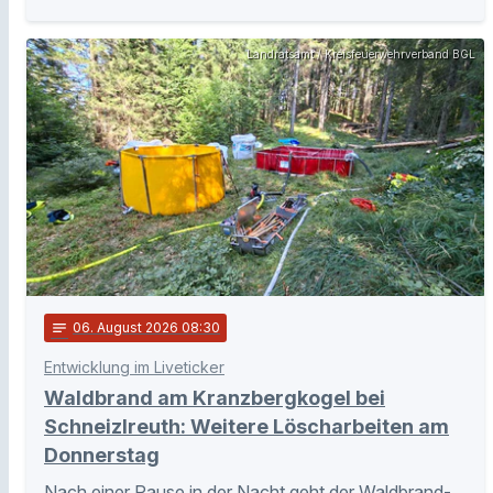
Landratsamt / Kreisfeuerwehrverband BGL
notes
06
. August 2026 08:30
Entwicklung im Liveticker
Waldbrand am Kranzbergkogel bei
Schneizlreuth: Weitere Löscharbeiten am
Donnerstag
Nach einer Pause in der Nacht geht der Waldbrand-