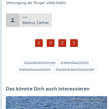
Versorgung der Bürger stabil bleibt.
von
person
Markus Zartner
Gesundheitsreformen
Krankenhausreform
Krankenkassenreform
Kreisklinik Bad Reichenhall
Das könnte Dich auch interessieren
Symbolbild Pixabay / Momentmal