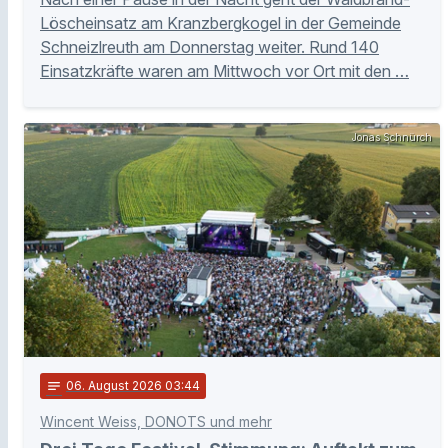
Löscheinsatz am Kranzbergkogel in der Gemeinde
Schneizlreuth am Donnerstag weiter. Rund 140
Einsatzkräfte waren am Mittwoch vor Ort mit den …
Jonas Schnürch
notes
06
. August 2026 03:44
Wincent Weiss, DONOTS und mehr