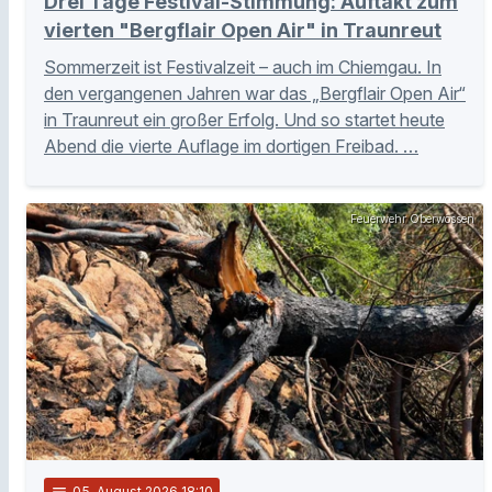
Drei Tage Festival-Stimmung: Auftakt zum
vierten "Bergflair Open Air" in Traunreut
Sommerzeit ist Festivalzeit – auch im Chiemgau. In
den vergangenen Jahren war das „Bergflair Open Air“
in Traunreut ein großer Erfolg. Und so startet heute
Abend die vierte Auflage im dortigen Freibad. …
Feuerwehr Oberwössen
notes
05
. August 2026 18:10