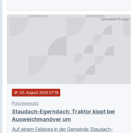
Symbolbild Pixabay
notes
05
. August 2026 07:18
Polizeieinsatz
Staudach-Egerndach: Traktor kippt bei
Ausweichmanöver um
Auf einem Feldweg in der Gemeinde Staudach-