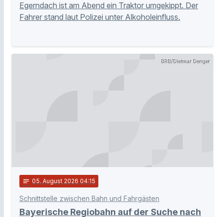
Egerndach ist am Abend ein Traktor umgekippt. Der
Fahrer stand laut Polizei unter Alkoholeinfluss.
BRB/Dietmar Denger
notes
05
. August 2026 04:15
Schnittstelle zwischen Bahn und Fahrgästen
Bayerische Regiobahn auf der Suche nach