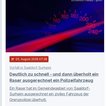
Symbolbild Pixabay / geralt
notes
05
. August 2026 07:28
Vorfall in Saaldorf-Surheim
Deutlich zu schnell - und dann überholt ein
Raser ausgerechnet ein Polizeifahrzeug
Ein Raser hat im Gemeindegebiet von Saaldorf-
Surheim ausgerechnet ein ziviles Fahrzeug der
Grenzpolizei überholt.