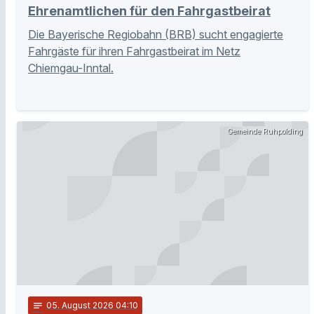
Ehrenamtlichen für den Fahrgastbeirat
Die Bayerische Regiobahn (BRB) sucht engagierte
Fahrgäste für ihren Fahrgastbeirat im Netz
Chiemgau-Inntal.
Gemeinde Ruhpolding
notes
05
. August 2026 04:10