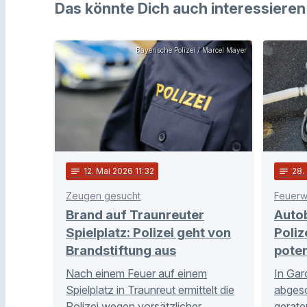
Das könnte Dich auch interessieren
Bayerische Polizei / Marcel Mayer
notes
12
. Mai 2026 11:32
notes
28
.
Zeugen gesucht
Feuerw
Brand auf Traunreuter
Autob
Spielplatz: Polizei geht von
Poliz
Brandstiftung aus
poten
Nach einem Feuer auf einem
In Garc
Spielplatz in Traunreut ermittelt die
abgesc
Polizei wegen vorsätzlicher
gerate