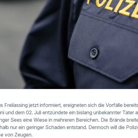
s Freilassing jetzt informiert, ereigneten sich die Vorfälle ber
i und dem 02. Juli entzündete ein bislang unbekannter Täter 
ger Sees eine Wiese in mehreren Bereichen. Die Brände breitet
halb nur ein geringer Schaden entstand. Dennoch will die Polize
se von Zeugen.