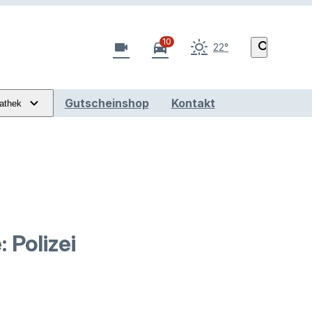
10
videocam
directions_car
search
22°
Gutscheinshop
Kontakt
athek
 Polizei