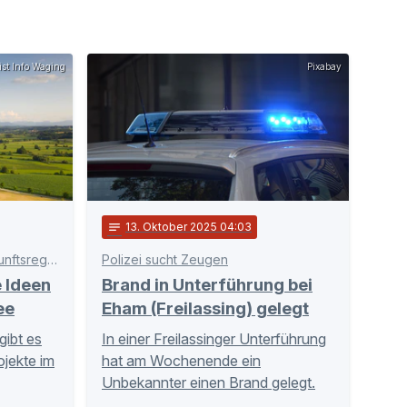
ist Info Waging
Pixabay
notes
13
. Oktober 2025 04:03
Förderprogramm der ILE Zukunftsregion Rupertiwinkel
Polizei sucht Zeugen
 Ideen
Brand in Unterführung bei
ee
Eham (Freilassing) gelegt
ibt es
In einer Freilassinger Unterführung
ojekte im
hat am Wochenende ein
Unbekannter einen Brand gelegt.