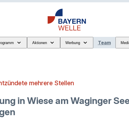
Team
rogramm
Aktionen
Werbung
Medi
tzündete mehrere Stellen
ung in Wiese am Waginger See:
ugen