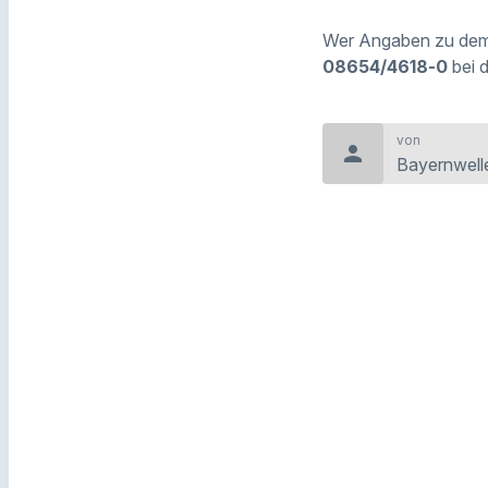
Wer Angaben zu dem 
08654/4618‑0
bei d
von
person
Bayernwell