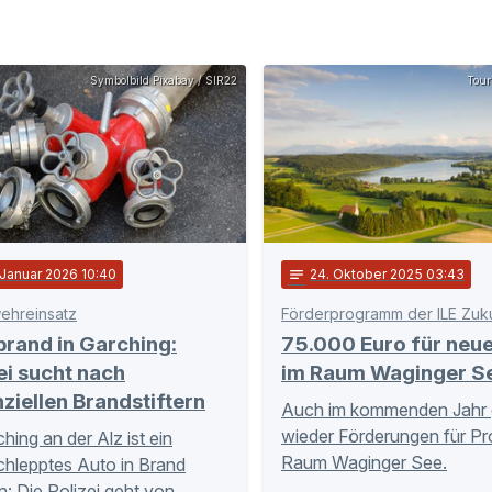
Symbolbild Pixabay / SIR22
Tour
 Januar 2026 10:40
notes
24
. Oktober 2025 03:43
ehreinsatz
rand in Garching:
75.000 Euro für neue
ei sucht nach
im Raum Waginger S
ziellen Brandstiftern
Auch im kommenden Jahr g
wieder Förderungen für Pr
hing an der Alz ist ein
Raum Waginger See.
hlepptes Auto in Brand
n: Die Polizei geht von