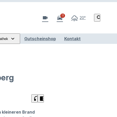
11
videocam
directions_car
search
20°
Gutscheinshop
Kontakt
athek
berg
headphones
chrome_reader_mode
m kleineren Brand