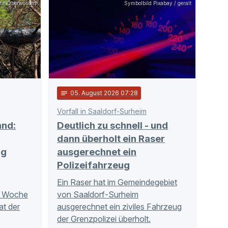
hr Oberwössen
Symbolbild Pixabay / geralt
notes
05
. August 2026 07:28
Vorfall in Saaldorf-Surheim
and:
Deutlich zu schnell - und
dann überholt ein Raser
ig
ausgerechnet ein
Polizeifahrzeug
Ein Raser hat im Gemeindegebiet
r Woche
von Saaldorf-Surheim
at der
ausgerechnet ein ziviles Fahrzeug
der Grenzpolizei überholt.