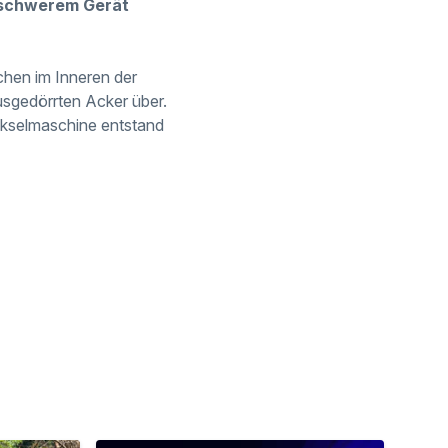
 schwerem Gerät
chen im Inneren der
usgedörrten Acker über.
ckselmaschine entstand