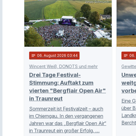
Jonas Schnürch
notes
06
. August 2026 03:44
notes
06
Wincent Weiß, DONOTS und mehr
Gewitt
Drei Tage Festival-
Unwe
Stimmung: Auftakt zum
weit
vierten "Bergflair Open Air"
vorb
in Traunreut
Eine G
über B
Sommerzeit ist Festivalzeit – auch
Landkr
im Chiemgau. In den vergangenen
Bercht
Jahren war das „Bergflair Open Air“
in Traunreut ein großer Erfolg. …