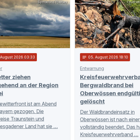
Symbolbild Pixabay
Feuerwe
. August 2026 03:33
notes
05
. August 2026 18:10
er
Entwarnung
tter ziehen
Kreisfeuerwehrverb
gehend an der Region
Bergwaldbrand bei
ei
Oberwössen endgült
gelöscht
ewitterfront ist am Abend
ayern gezogen. Die
Der Waldbrandeinsatz in
eise Traunstein und
Oberwössen ist nach eine
esgadener Land hat sie …
vollständig beendet. Das h
Kreisfeuerwehrverband …