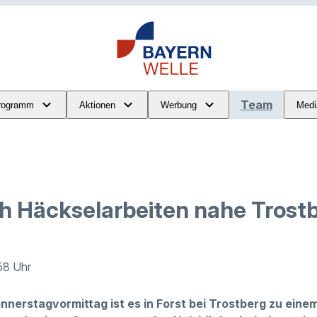
Team
rogramm
Aktionen
Werbung
Medi
h Häckselarbeiten nahe Trost
:58 Uhr
nerstagvormittag ist es in Forst bei Trostberg zu eine