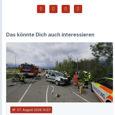
Das könnte Dich auch interessieren
BRK BGL
notes
07
. August 2026 14:07