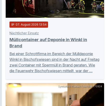
notes
07
. August 2026 13:54
Nächtlicher Einsatz
Müllcontainer auf Deponie in Winkl in
Brand
Bei einer Schrottfirma im Bereich der Mülldeponie
Winkl in Bischofswiesen sind in der Nacht auf Freitag
zwei Container mit Sperrmüll in Brand geraten. Wie
die Feuerwehr Bischofswiesen mitteilt, war der …
Symbolbild Pixabay / davidlee 770924