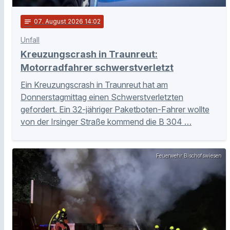
notes
07
. August 2026 14:02
Unfall
Kreuzungscrash in Traunreut:
Motorradfahrer schwerstverletzt
Ein Kreuzungscrash in Traunreut hat am
Donnerstagmittag einen Schwerstverletzten
gefordert. Ein 32-jähriger Paketboten-Fahrer wollte
von der Irsinger Straße kommend die B 304 …
Feuerwehr Bischofswiesen