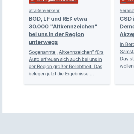
Straßenverkehr
Verans
BGD, LF und REI: etwa
CSD 
30.000 "Altkennzeichen"
Demo 
bei uns in der Region
Akze
unterwegs
In Ber
Samsta
Sogenannte „Altkennzeichen“ fürs
Day st
Auto erfreuen sich auch bei uns in
wollen
der Region großer Beliebtheit. Das
belegen jetzt die Ergebnisse …