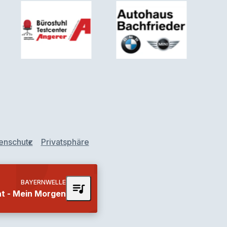
enschutz
Privatsphäre
BAYERNWELLE
queue_music
at - Mein Morgen