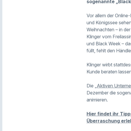
sogenannte „Black 
Vor allem der Online
und Königssee sehen d
Weihnachten – in der 
Klinger vom Freilass
und Black Week – das
füllt, fehlt den Hän
Klinger wirbt stattd
Kunde beraten lassen
Die
„Aktiven Untern
Dezember die sogen
animieren.
Hier findet ihr Ti
Überraschung erle