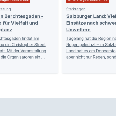
taltung
Starkregen
in Berchtesgaden -
Salzburger Land: Vie
für Vielfalt und
Einsätze nach schwe
ptanz
Unwettern
chtesgaden findet am
Tagelang hat die Region n
g ein Christopher Street
Regen gelechzt – im Salzb
att. Mit der Veranstaltung
Land hat es am Donnerst
 die Organisatoren ein …
aber nicht nur Regen, son