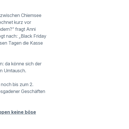
er zwischen Chiemsee
echnet kurz vor
udern?“ fragt Anni
gt nach: „Black Friday
esen Tagen die Kasse
n: da könne sich der
nen Umtausch.
t noch bis zum 2.
htesgadener Geschäften
oppen keine böse