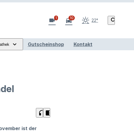
1
10
videocam
directions_car
search
22°
Gutscheinshop
Kontakt
athek
ndel
headphones
chrome_reader_mode
ovember ist der