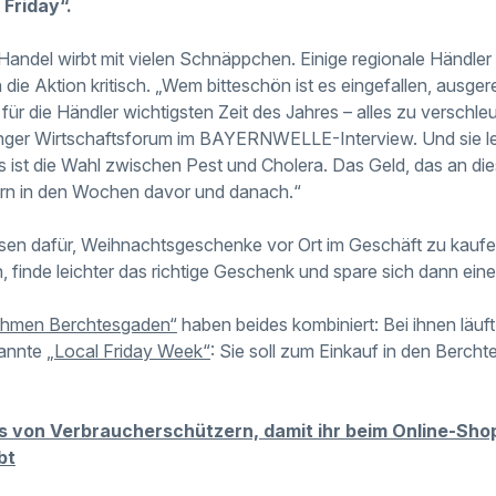
Friday“.
-Handel wirbt mit vielen Schnäppchen. Einige regionale Händl
ie Aktion kritisch. „Wem bitteschön ist es eingefallen, ausger
für die Händler wichtigsten Zeit des Jahres – alles zu verschle
inger Wirtschaftsforum im BAYERNWELLE-Interview. Und sie le
 ist die Wahl zwischen Pest und Cholera. Das Geld, das an di
dlern in den Wochen davor und danach.“
essen dafür, Weihnachtsgeschenke vor Ort im Geschäft zu kaufe
, finde leichter das richtige Geschenk und spare sich dann ei
ehmen Berchtesgaden“
haben beides kombiniert: Bei ihnen läuf
annte
„Local Friday Week“
: Sie soll zum Einkauf in den Berc
pps von Verbraucherschützern, damit ihr beim Online-Sh
bt