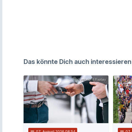
Das könnte Dich auch interessieren
Symbolbild Pixabay
notes
07
. August 2026 08:54
notes
07