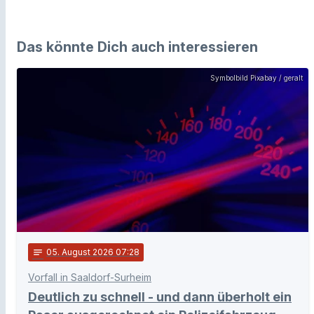
Das könnte Dich auch interessieren
Symbolbild Pixabay / geralt
notes
05
. August 2026 07:28
Vorfall in Saaldorf-Surheim
Deutlich zu schnell - und dann überholt ein