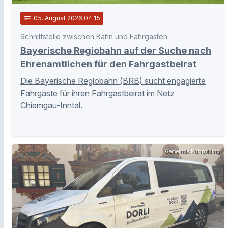
notes
05
. August 2026 04:15
Schnittstelle zwischen Bahn und Fahrgästen
Bayerische Regiobahn auf der Suche nach
Ehrenamtlichen für den Fahrgastbeirat
Die Bayerische Regiobahn (BRB) sucht engagierte
Fahrgäste für ihren Fahrgastbeirat im Netz
Chiemgau-Inntal.
Gemeinde Ruhpolding