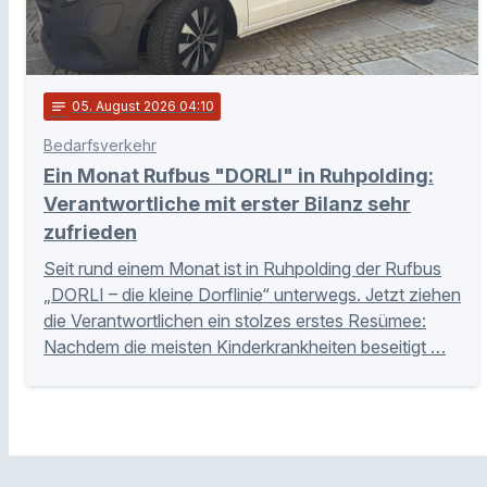
notes
05
. August 2026 04:10
Bedarfsverkehr
Ein Monat Rufbus "DORLI" in Ruhpolding:
Verantwortliche mit erster Bilanz sehr
zufrieden
Seit rund einem Monat ist in Ruhpolding der Rufbus
„DORLI – die kleine Dorflinie“ unterwegs. Jetzt ziehen
die Verantwortlichen ein stolzes erstes Resümee:
Nachdem die meisten Kinderkrankheiten beseitigt …