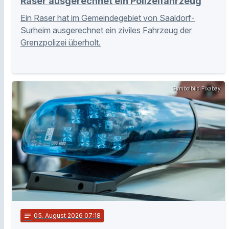
Raser ausgerechnet ein Polizeifahrzeug
Ein Raser hat im Gemeindegebiet von Saaldorf-
Surheim ausgerechnet ein ziviles Fahrzeug der
Grenzpolizei überholt.
Symbolbild Pixabay
notes
05
. August 2026 07:18