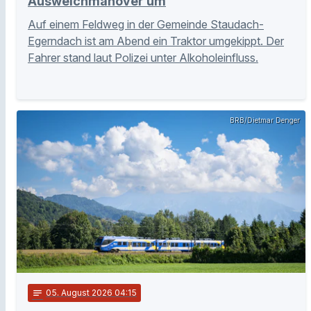
Ausweichmanöver um
Auf einem Feldweg in der Gemeinde Staudach-
Egerndach ist am Abend ein Traktor umgekippt. Der
Fahrer stand laut Polizei unter Alkoholeinfluss.
BRB/Dietmar Denger
notes
05
. August 2026 04:15