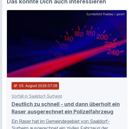
Das könnte Dich auch interessieren
Symbolbild Pixabay / geralt
notes
05
. August 2026 07:28
Vorfall in Saaldorf-Surheim
Deutlich zu schnell - und dann überholt ein
Raser ausgerechnet ein Polizeifahrzeug
Ein Raser hat im Gemeindegebiet von Saaldorf-
Surheim ausgerechnet ein ziviles Fahrzeug der