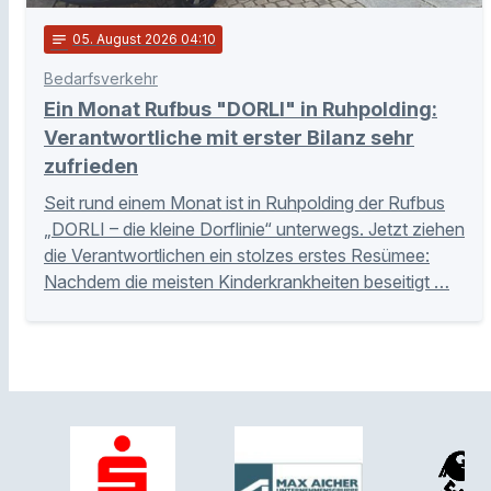
notes
05
. August 2026 04:10
Bedarfsverkehr
Ein Monat Rufbus "DORLI" in Ruhpolding:
Verantwortliche mit erster Bilanz sehr
zufrieden
Seit rund einem Monat ist in Ruhpolding der Rufbus
„DORLI – die kleine Dorflinie“ unterwegs. Jetzt ziehen
die Verantwortlichen ein stolzes erstes Resümee:
Nachdem die meisten Kinderkrankheiten beseitigt …