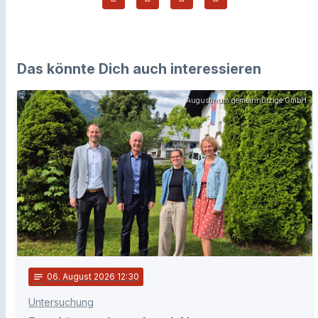
Das könnte Dich auch interessieren
Augustinum gemeinnützige GmbH
notes
06
. August 2026 12:30
Untersuchung