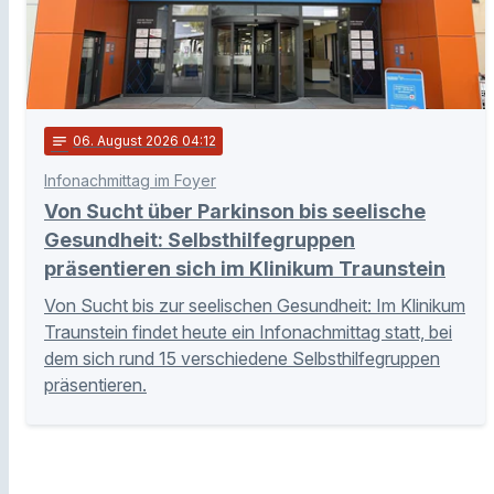
notes
06
. August 2026 04:12
Infonachmittag im Foyer
Von Sucht über Parkinson bis seelische
Gesundheit: Selbsthilfegruppen
präsentieren sich im Klinikum Traunstein
Von Sucht bis zur seelischen Gesundheit: Im Klinikum
Traunstein findet heute ein Infonachmittag statt, bei
dem sich rund 15 verschiedene Selbsthilfegruppen
präsentieren.