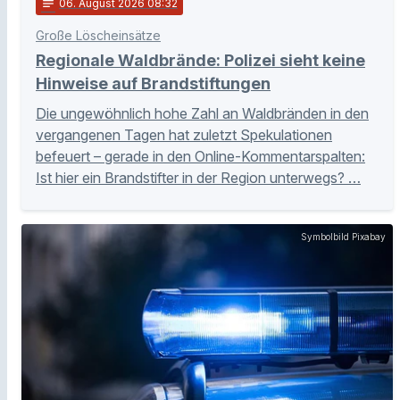
notes
06
. August 2026 08:32
Große Löscheinsätze
Regionale Waldbrände: Polizei sieht keine
Hinweise auf Brandstiftungen
Die ungewöhnlich hohe Zahl an Waldbränden in den
vergangenen Tagen hat zuletzt Spekulationen
befeuert – gerade in den Online-Kommentarspalten:
Ist hier ein Brandstifter in der Region unterwegs? …
Symbolbild Pixabay