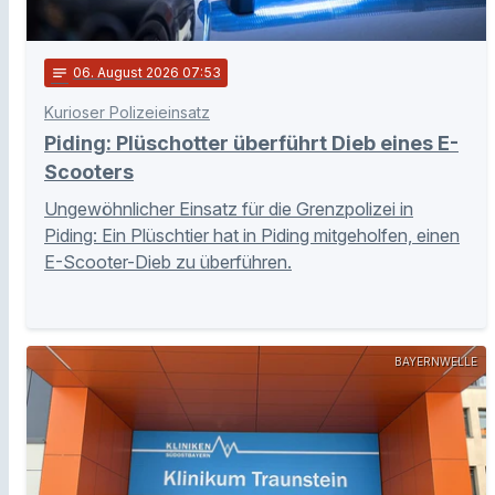
notes
06
. August 2026 07:53
Kurioser Polizeieinsatz
Piding: Plüschotter überführt Dieb eines E-
Scooters
Ungewöhnlicher Einsatz für die Grenzpolizei in
Piding: Ein Plüschtier hat in Piding mitgeholfen, einen
E-Scooter-Dieb zu überführen.
BAYERNWELLE